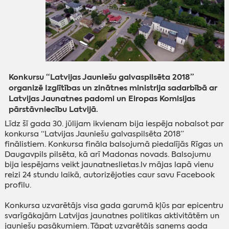
Konkursu “Latvijas Jauniešu galvaspilsēta 2018”
organizē Izglītības un zinātnes ministrija sadarbībā ar
Latvijas Jaunatnes padomi un Eiropas Komisijas
pārstāvniecību Latvijā.
Līdz šī gada 30. jūlijam ikvienam bija iespēja nobalsot par
konkursa “Latvijas Jauniešu galvaspilsēta 2018”
finālistiem. Konkursa fināla balsojumā piedalījās Rīgas un
Daugavpils pilsēta, kā arī Madonas novads. Balsojumu
bija iespējams veikt jaunatneslietas.lv mājas lapā vienu
reizi 24 stundu laikā, autorizējoties caur savu Facebook
profilu.
Konkursa uzvarētājs visa gada garumā kļūs par epicentru
svarīgākajām Latvijas jaunatnes politikas aktivitātēm un
jauniešu pasākumiem. Tāpat uzvarētājs saņems goda