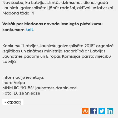
Nav šaubu, ka Latvijas simtās dzimšanas dienas gadā
Jauniešu galvaspilsētai jābūt radošai, aktīvai un latviskai.
Madona tāda ir!
Vairāk par Madonas novada iesniegto pieteikumu
šeit.
konkursam
‌Konkursu “Latvijas Jauniešu galvaspilsēta 2018” organizē
Izglītības un zinātnes ministrija sadarbībā ar Latvijas
Jaunatnes padomi un Eiropas Komisijas pārstāvniecību
Latvijā.
‌Informāciju ievietoja:
‌Indra Veipa‌
‌MNMJIC "KUBS" jaunatnes darbiniece‌‌
‌Foto: Luīze Sniedze‌
« atpakaļ