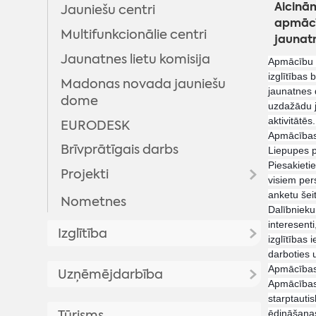
Aicinām
Jauniešu centri
apmācī
Multifunkcionālie centri
jaunatn
Jaunatnes lietu komisija
Apmācību m
izglītības
Madonas novada jauniešu
jaunatnes 
dome
uz
dažādu j
aktivitātēs
EURODESK
Apmācības 
Brīvprātīgais darbs
Liepupes 
Piesakieti
Projekti
visiem per
anketu šeit
Nometnes
Projekts "Kontakts"
Dalībnieku 
Projekts "Proti un dari 2.0"
interesenti
Izglītība
izglītības 
"Digitālā darba ar jaunatni
darboties 
Aktualitātes
sistēmas attīstība
Apmācības 
Uzņēmējdarbība
pašvaldībās"
Apmācības 
Dokumenti
starptauti
Atbalsts uzņēmējiem
Realizētie projekti
Tūrisms
ēdināšanas