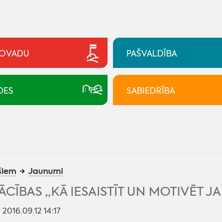
NOVADU
PAŠVALDĪBA
DES
SABIEDRĪBA
šiem
Jaunumi
CĪBAS „KĀ IESAISTĪT UN MOTIVĒT J
: 2016.09.12 14:17