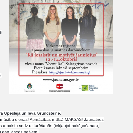
s
a
a Upesleja un Ieva Grundšteine.
as apmācību dienas! Apmācības ir BEZ MAKSAS! Jaunatnes
 atbalstu sedz uzturēšanās (iekļaujot nakšņošanas),
u gan jāsedz pašiem.