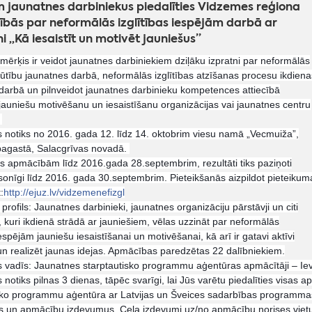
 jaunatnes darbiniekus piedalīties Vidzemes reģiona
bās par neformālās izglītības iespējām darbā ar
i „Kā iesaistīt un motivēt jauniešus”
ērķis ir veidot jaunatnes darbiniekiem dziļāku izpratni par neformālās
 būtību jaunatnes darbā, neformālās izglītības atzīšanas procesu ikdiena
darbā un pilnveidot jaunatnes darbinieku kompetences attiecībā
auniešu motivēšanu un iesaistīšanu organizācijas vai jaunatnes centru
.
notiks no 2016. gada 12. līdz 14. oktobrim viesu namā „Vecmuiža”,
pagastā, Salacgrīvas novadā.
es apmācībām līdz 2016.gada 28.septembrim, rezultāti tiks paziņoti
sonīgi līdz 2016. gada 30.septembrim. Pieteikšanās aizpildot pieteikum
:
http://ejuz.lv/
vidzemenefizgl
profils: Jaunatnes darbinieki, jaunatnes organizāciju pārstāvji un citi
, kuri ikdienā strādā ar jauniešiem, vēlas uzzināt par neformālās
iespējām jauniešu iesaistīšanai un motivēšanai, kā arī ir gatavi aktīvi
un realizēt jaunas idejas. Apmācības paredzētas 22 dalībniekiem.
vadīs: Jaunatnes starptautisko programmu aģentūras apmācītāji – Iev
notiks pilnas 3 dienas, tāpēc svarīgi, lai Jūs varētu piedalīties vis
sko programmu aģentūra ar Latvijas un Šveices sadarbības programmas
 un apmācību izdevumus. Ceļa izdevumi uz/no apmācību norises viet