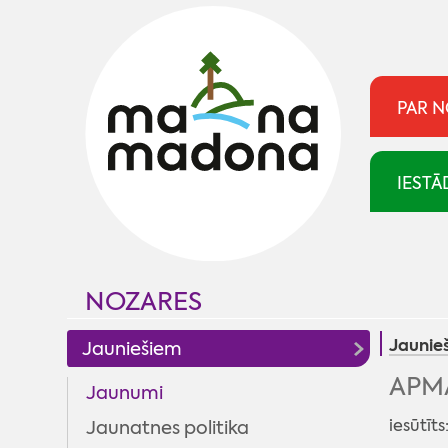
PAR 
IESTĀ
NOZARES
Jaunie
Jauniešiem
APMĀ
Jaunumi
iesūtīts
Jaunatnes politika