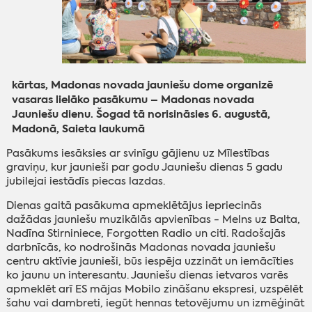
kārtas, Madonas novada jauniešu dome organizē
vasaras lielāko pasākumu – Madonas novada
Jauniešu dienu. Šogad tā norisināsies 6. augustā,
Madonā, Saieta laukumā
Pasākums iesāksies ar svinīgu gājienu uz Mīlestības
graviņu, kur jaunieši par godu Jauniešu dienas 5 gadu
jubilejai iestādīs piecas lazdas.
Dienas gaitā pasākuma apmeklētājus iepriecinās
dažādas jauniešu muzikālās apvienības - Melns uz Balta,
Nadīna Stirniniece, Forgotten Radio un citi. Radošajās
darbnīcās, ko nodrošinās Madonas novada jauniešu
centru aktīvie jaunieši, būs iespēja uzzināt un iemācīties
ko jaunu un interesantu. Jauniešu dienas ietvaros varēs
apmeklēt arī ES mājas Mobilo zināšanu ekspresi, uzspēlēt
šahu vai dambreti, iegūt hennas tetovējumu un izmēģināt