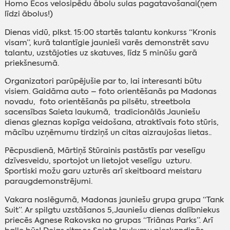
Homo Ecos velosipēdu ābolu sulas pagatavošanai(ņem
līdzi ābolus!)
Dienas vidū, plkst. 15:00 startēs talantu konkurss “Kronis
visam”, kurā talantīgie jaunieši varēs demonstrēt savu
talantu, uzstājoties uz skatuves, līdz 5 minūšu garā
priekšnesumā.
Organizatori parūpējušie par to, lai interesanti būtu
visiem. Gaidāma auto – foto orientēšanās pa Madonas
novadu, foto orientēšanās pa pilsētu, streetbola
sacensības Saieta laukumā, tradicionālās Jauniešu
dienas gleznas kopīga veidošana, atraktīvais foto stūris,
mācību uzņēmumu tirdziņš un citas aizraujošas lietas..
Pēcpusdienā, Mārtiņš Stūrainis pastāstīs par veselīgu
dzīvesveidu, sportojot un lietojot veselīgu uzturu.
Sportiski možu garu uzturēs arī skeitboard meistaru
paraugdemonstrējumi.
Vakara noslēgumā, Madonas jauniešu grupa grupa “Tank
Suit”. Ar spilgtu uzstāšanos 5,Jauniešu dienas dalībniekus
priecēs Agnese Rakovska no grupas “Triānas Parks”. Arī