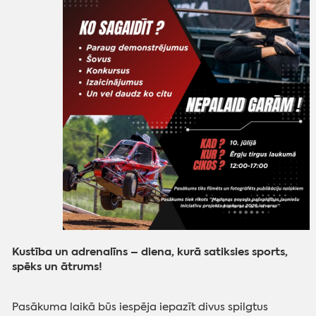
Kustība un adrenalīns – diena, kurā satiksies sports,
spēks un ātrums!
Pasākuma laikā būs iespēja iepazīt divus spilgtus