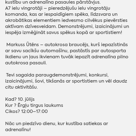
kustību un adrenalīna pasaules pārstāvjus.
A7 ielu vingrotāji – pieredzējušu ielu vingrotāju
komanda, kas ar iespaidīgiem spēka, līdzsvara un
akrobātikas elementiem iedvesmo cilvēkus pievērsties
aktīvam dzīvesveidam. Demonstrējumi, izaicinājumi un
iespēja izmēģināt savus spēkus kopā ar sportistiem!
Markuss Ūtēns – autokrosa braucējs, kurš iepazīstinās
ar savu sacīkšu automašīnu, pastāstīs par autosporta
ikdienu un ļaus ikvienam tuvāk iepazīt adrenalīna pilno
autokrosa pasauli.
Tevi sagaida paraugdemonstrējumi, konkursi,
izaicinājumi, šovi, tikšanās ar sportistiem un vēl daudz
citu aktivitāšu.
Kad? 10. jūlijs
Kur ? Ērgļu tirgus laukums
Cikos? 12:00–17:00
Nāc un piedzīvo dienu, kur kustība satiekas ar
adrenalīnu!