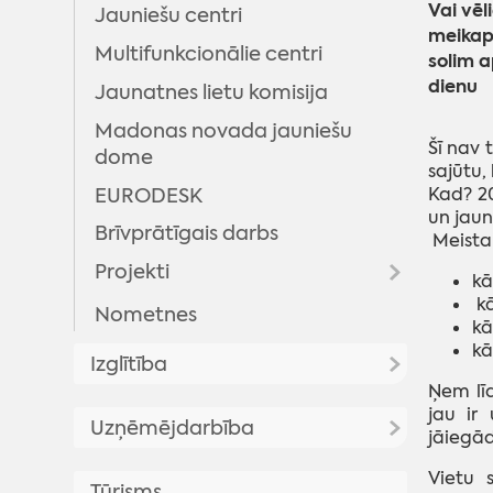
Vai vēl
Jauniešu centri
meikapu
Multifunkcionālie centri
solim a
dienu
Jaunatnes lietu komisija
Madonas novada jauniešu
Šī nav 
dome
sajūtu, 
EURODESK
Kad? 2
un jaun
Brīvprātīgais darbs
Meistar
Projekti
kā
kā
Nometnes
Projekts "Kontakts"
kā
kā
Projekts "Proti un dari 2.0"
Izglītība
"Digitālā darba ar jaunatni
Ņem līd
jau ir
Aktualitātes
sistēmas attīstība
Uzņēmējdarbība
jāiegād
pašvaldībās"
Dokumenti
Vietu s
Atbalsts uzņēmējiem
Realizētie projekti
Tūrisms