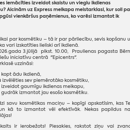
ies iemācīties izveidot skaistu un vieglu ikdienas
? Aicinām uz Express meikapa meistarklasi, kur soli pa
pgūsi vienkāršus paņēmienus, ko varēsi izmantot ik
tikai par kosmētiku – tā ir par pārliecību, sevis kopšanu 
ka vari izskatīties lieliski arī ikdienā.
026.gada 3.
jūlijā p
lkst. 10.00, Praulienas pagasta Bēr
iešu iniciatīvu centrā "Epicentrs".
klasē uzzināsi:
 kopt ādu ikdienā,
 izvēlēties sev piemērotāko kosmētiku,
 izveidot gaumīgu ikdienas meikapu,
 gudrāk izmantot jau esošo kosmētiku.
zi savu kosmētikas maciņu – kopīgi apskatīsim, kas T
 un kā to izmantot vēl efektīvāk. Nekas papildus n
ājas!
kaits ir ierobežots! Piesakies, rakstot ziņu vai zvan