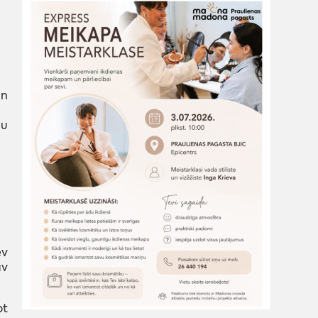
un
nu
ev
av
ot