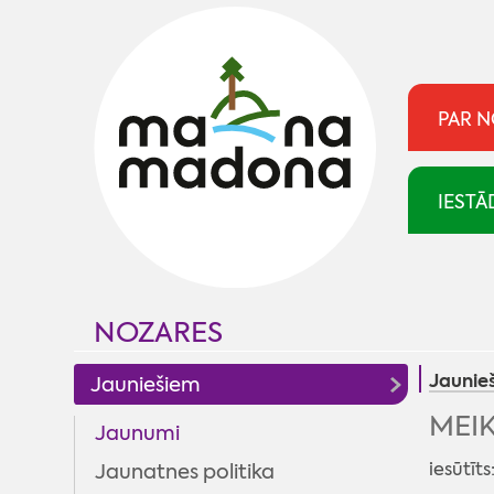
PAR 
IESTĀ
NOZARES
Jaunie
Jauniešiem
MEIK
Jaunumi
iesūtīts
Jaunatnes politika