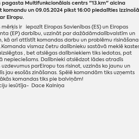
pagasta Multifunkcionālais centrs "13.km" aicina
t komandu un 09.05.2024 plkst 16:00 piedalīties izzinoš
ar Eiropu.
s mērķis ir iepazīt Eiropas Savienības (ES) un Eiropas
ta (EP) darbību, uzzināt par dažādāmdalībvalstīm un
, kā arī attīstīt komandas darbu un problēmu risināšana
.Komanda vismaz četru dalībnieku sastāvā meklē kastes
aizslēgtas , bet atslēgas dalībniekiem tiks iedotas, pat
kā nepieciešams. Dalībnieki atslēdzot lādes atradīs
uzdevumus parEiropu tos risinot, uzzinās ko jaunu un
s jau esošās zināšanas. Spēlē komandām tiks uzņemts
trākās komandas tiks pie balviņām!
iju iesūtīja- Dace Kalniņa