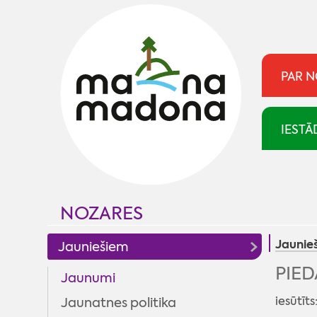
PAR 
IESTĀ
NOZARES
Jaunie
Jauniešiem
PIED
Jaunumi
iesūtīts
Jaunatnes politika