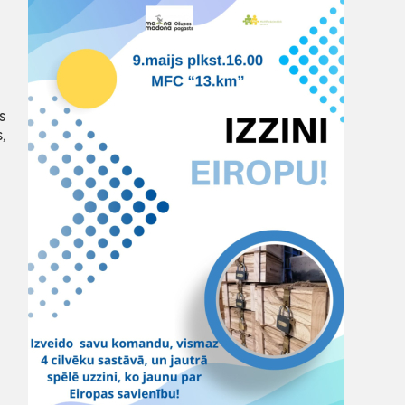
ā
s
,