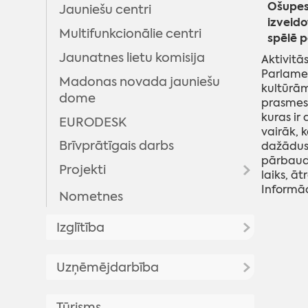
Ošupes 
Jauniešu centri
izveido
Multifunkcionālie centri
spēlē p
Jaunatnes lietu komisija
Aktivitā
Parlamen
Madonas novada jauniešu
kultūrām
dome
prasmes
kuras ir 
EURODESK
vairāk, 
Brīvprātīgais darbs
dažādus 
pārbaudī
Projekti
laiks, ā
Informāc
Nometnes
Projekts "Kontakts"
Projekts "Proti un dari 2.0"
Izglītība
"Digitālā darba ar jaunatni
Aktualitātes
sistēmas attīstība
Uzņēmējdarbība
pašvaldībās"
Dokumenti
Atbalsts uzņēmējiem
Realizētie projekti
Tūrisms