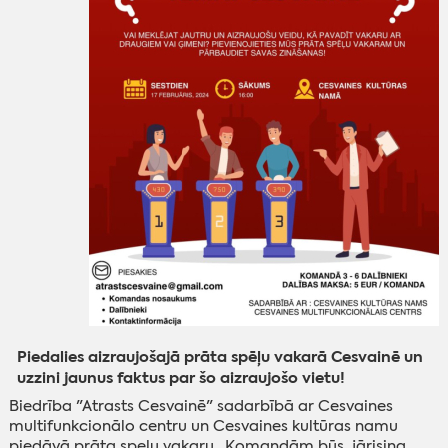
Piedalies aizraujošajā prāta spēļu vakarā Cesvainē un
uzzini jaunus faktus par šo aizraujošo vietu!
Biedrība "Atrasts Cesvainē" sadarbībā ar Cesvaines
multifunkcionālo centru un Cesvaines kultūras namu
piedāvā prāta speļu vakaru. Komandām būs jārisina