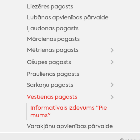
Liezēres pagasts
Lubānas apvienības pārvalde
Ļaudonas pagasts
Mārcienas pagasts
Mētrienas pagasts
Ošupes pagasts
''Mētrienas dzīve''
Praulienas pagasts
''Klānu Vēstis''
Sarkaņu pagasts
Vestienas pagasts
''Sarkaņu ziņas''
Informatīvais izdevums ''Pie
mums''
Varakļānu apvienības pārvalde