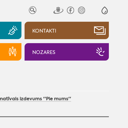
KONTAKTI
NOZARES
matīvais izdevums ''Pie mums''