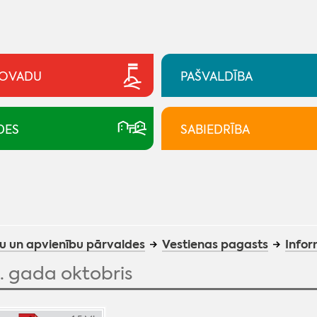
NOVADU
PAŠVALDĪBA
DES
SABIEDRĪBA
u un apvienību pārvaldes
Vestienas pagasts
Infor
. gada oktobris