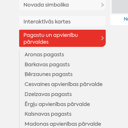
Priekšsēdētāja uzruna
Novada simbolika
Madonas Novada Vēstnesis
Madonas novada vēsture
Galerijas
Madonas novada simbolika
Nr
Interaktīvās kartes
Madonas pilsētas vēsture
Video
Madonas novada vizuālā
Vēsturisko foto galerija
Pagastu un apvienību
identitāte
pārvaldes
Madonas novada ģerbonis
Aronas pagasts
Karogs
Barkavas pagasts
Himna
Bērzaunes pagasts
Cesvaines apvienības pārvalde
Dzelzavas pagasts
Ērgļu apvienības pārvalde
Kalsnavas pagasts
Madonas apvienības pārvalde