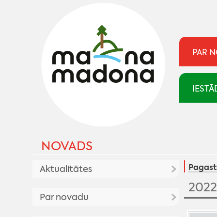
PAR 
IESTĀ
NOVADS
Pagast
Aktualitātes
2022
Aktualitātes
Par novadu
Pasākumu kalendārs
Madonai 100