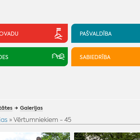
NOVADU
PAŠVALDĪBA
DES
SABIEDRĪBA
tātes
Galerijas
jas
» Vērtumniekiem - 45