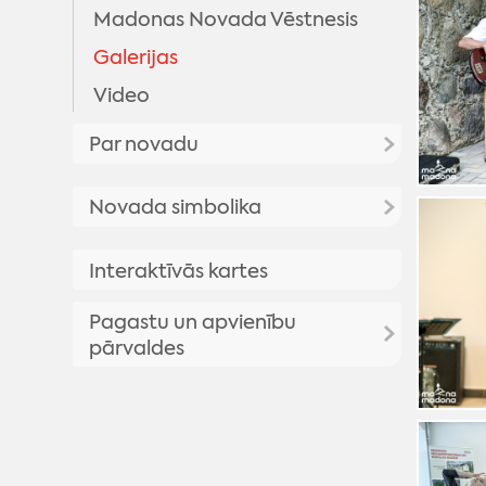
Madonas Novada Vēstnesis
Galerijas
Video
Par novadu
Priekšsēdētāja uzruna
Novada simbolika
Madonas novada vēsture
Madonas novada simbolika
Interaktīvās kartes
Madonas pilsētas vēsture
Madonas novada vizuālā
Vēsturisko foto galerija
Pagastu un apvienību
identitāte
pārvaldes
Madonas novada ģerbonis
Karogs
Aronas pagasts
Himna
Barkavas pagasts
Bērzaunes pagasts