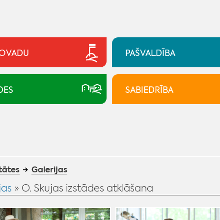
NOVADU
PAŠVALDĪBA
DES
SABIEDRĪBA
tātes
Galerijas
jas
» O. Skujas izstādes atklāšana