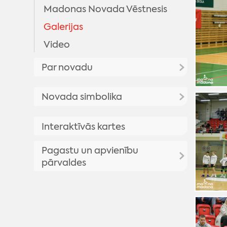
Madonas Novada Vēstnesis
Galerijas
Video
Par novadu
Priekšsēdētāja uzruna
Novada simbolika
Madonas novada vēsture
Madonas novada simbolika
Interaktīvās kartes
Madonas pilsētas vēsture
Madonas novada vizuālā
Vēsturisko foto galerija
Pagastu un apvienību
identitāte
pārvaldes
Madonas novada ģerbonis
Karogs
Aronas pagasts
Himna
Barkavas pagasts
Bērzaunes pagasts