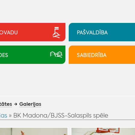
NOVADU
PAŠVALDĪBA
DES
SABIEDRĪBA
tātes
Galerijas
jas
» BK Madona/BJSS-Salaspils spēle