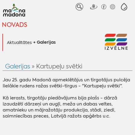
NOVADS
Galerijas
Aktualitātes
IZVĒLNE
Galerijas
» Kartupeļu svētki
Jau 25. gadu Madonā apmeklētājus un tirgotājus pulcēja
lielākie rudens ražas svētki-tirgus - "Kartupeļu svētki".
Kā ierasts, tirgotāju piedāvājums bija plašs - dārzā
izaudzēti dārzeņi un augļi, meža un dabas veltes,
amatnieku un mājražotāju produkcija, stādi, ziedi,
saimniecības preces, Latvijā ražots apģērbs u.c.