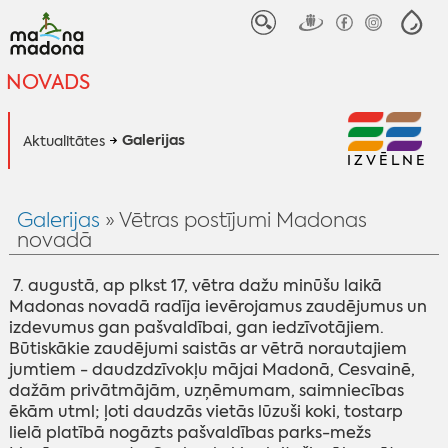
NOVADS
Galerijas
Aktualitātes
IZVĒLNE
Galerijas
» Vētras postījumi Madonas
novadā
7. augustā, ap plkst 17, vētra dažu minūšu laikā
Madonas novadā radīja ievērojamus zaudējumus un
izdevumus gan pašvaldībai, gan iedzīvotājiem.
B
ūtiskākie zaudējumi saistās ar vētrā norautajiem
jumtiem - daudzdzīvokļu mājai Madonā, Cesvainē,
dažām privātmājām, uzņēmumam, saimniecības
ēkām utml; ļoti daudzās vietās lūzuši koki, tostarp
lielā platībā nogāzts pašvaldības parks-mežs