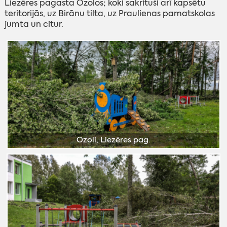
Liezēres pagasta Ozolos; koki sakrituši arī kapsētu
teritorijās, uz Birānu tilta, uz Praulienas pamatskolas
jumta un citur.