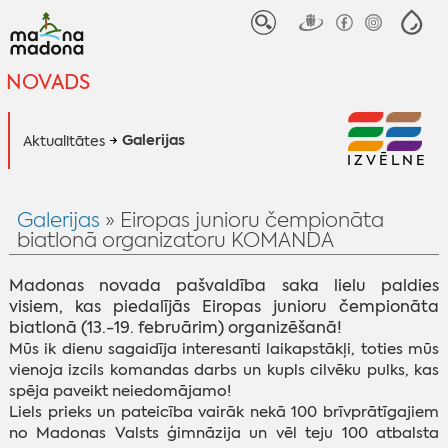
NOVADS
Galerijas
Aktualitātes
IZVĒLNE
Galerijas
» Eiropas junioru čempionāta
biatlonā organizatoru KOMANDA
Madonas novada pašvaldība saka lielu paldies
visiem, kas piedalījās Eiropas junioru čempionāta
biatlonā (13.-19. februārim) organizēšanā!
Mūs ik dienu sagaidīja interesanti laikapstākļi, toties mūs
vienoja izcils komandas darbs un kupls cilvēku pulks, kas
spēja paveikt neiedomājamo!
Liels prieks un pateicība vairāk nekā 100 brīvprātīgajiem
no Madonas Valsts ģimnāzija un vēl teju 100 atbalsta