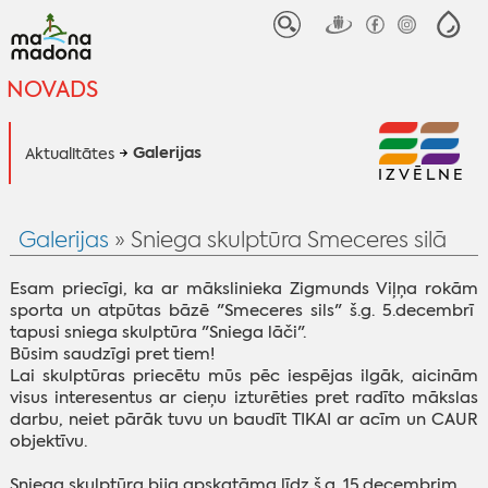
NOVADS
Galerijas
Aktualitātes
IZVĒLNE
Galerijas
» Sniega skulptūra Smeceres silā
Esam priecīgi, ka ar mākslinieka Zigmunds Viļņa rokām
sporta un atpūtas bāzē "Smeceres sils" š.g. 5.decembrī
tapusi sniega skulptūra "Sniega lāči".
Būsim saudzīgi pret tiem!
Lai skulptūras priecētu mūs pēc iespējas ilgāk, aicinām
visus interesentus ar cieņu izturēties pret radīto mākslas
darbu, neiet pārāk tuvu un baudīt TIKAI ar acīm un CAUR
objektīvu.
Sniega skulptūra bija apskatāma līdz š.g. 15.decembrim.