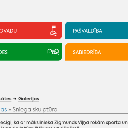
NOVADU
PAŠVALDĪBA
DES
SABIEDRĪBA
tātes
Galerijas
jas
» Sniega skulptūra
ecīgi, ka ar mākslinieka Zigmunds Viļņa rokām sporta un 