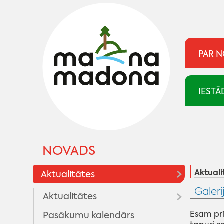
PAR 
IESTĀ
NOVADS
Aktuali
Aktualitātes
Galeri
Aktualitātes
Esam pri
Pasākumu kalendārs
Madonai 100