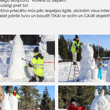
niega skulptūra "Vāvere uz slēpēm".
udzīgi pret to!
ptūra priecētu mūs pēc iespējas ilgāk, aicinām visus inter
eiet pārāk tuvu un baudīt TIKAI ar acīm un CAUR objektī