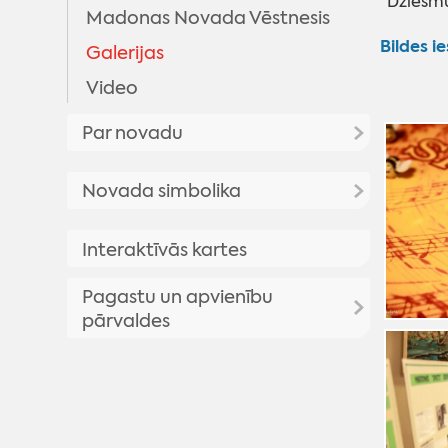
"Dziesmu
Madonas Novada Vēstnesis
Bildes i
Galerijas
Video
Par novadu
Priekšsēdētāja uzruna
Novada simbolika
Madonas novada vēsture
Madonas novada simbolika
Interaktīvās kartes
Madonas pilsētas vēsture
Madonas novada vizuālā
Vēsturisko foto galerija
Pagastu un apvienību
identitāte
pārvaldes
Madonas novada ģerbonis
Karogs
Aronas pagasts
Himna
Barkavas pagasts
Bērzaunes pagasts