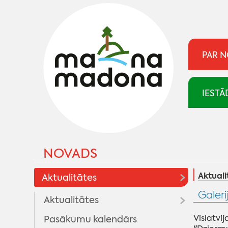
PAR 
IESTĀ
NOVADS
Aktuali
Aktualitātes
Galeri
Aktualitātes
Vislatvi
Pasākumu kalendārs
Madonai 100