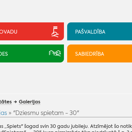
NOVADU
PAŠVALDĪBA
DES
SABIEDRĪBA
tātes
Galerijas
jas
» "Dziesmu spietam - 30"
jas „Spiets" šogad svin 30 gadu jubileju. Atzīmējot šo no