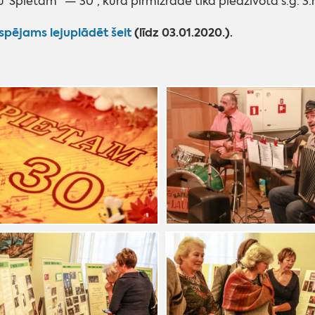
"Spietam" — 30", kura pirmizrāde tika piedzīvotā š.g. 
espējams lejuplādēt šeit
(līdz 03.01.2020.).