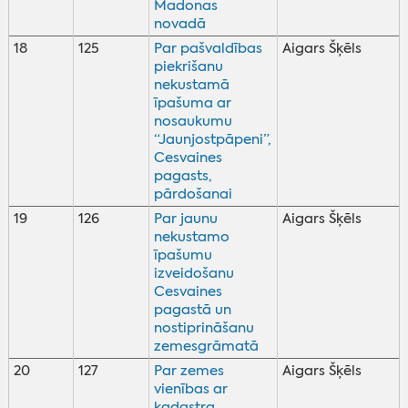
Madonas
novadā
18
125
Par pašvaldības
Aigars Šķēls
piekrišanu
nekustamā
īpašuma ar
nosaukumu
“Jaunjostpāpeni”,
Cesvaines
pagasts,
pārdošanai
19
126
Par jaunu
Aigars Šķēls
nekustamo
īpašumu
izveidošanu
Cesvaines
pagastā un
nostiprināšanu
zemesgrāmatā
20
127
Par zemes
Aigars Šķēls
vienības ar
kadastra