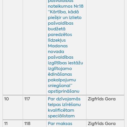
pašvaldības
noteikumos Nr.18
“Kārtība, kādā
piešķir un izlieto
pašvaldības
budžetā
paredzētos
līdzekļus
Madonas
novada
pašvaldības
izglītības iestāžu
izglītojamo
ēdināšanas
pakalpojumu
sniegšanai”
apstiprināšanu
10
117
Par dzīvojamās
Zigfrīds Gora
telpas izīrēšanu
kvalificētam
speciālistam
11
118
Par maksas
Zigfrīds Gora