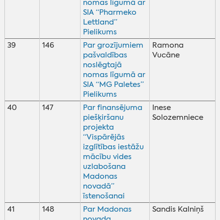
nomas līgumā ar
SIA “Pharmeko
Lettland”
Pielikums
39
146
Par grozījumiem
Ramona
pašvaldības
Vucāne
noslēgtajā
nomas līgumā ar
SIA “MG Paletes”
Pielikums
40
147
Par finansējuma
Inese
piešķiršanu
Solozemniece
projekta
“Vispārējās
izglītības iestāžu
mācību vides
uzlabošana
Madonas
novadā”
īstenošanai
41
148
Par Madonas
Sandis Kalniņš
novada