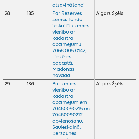
atsavināšanai
28
135
Par Rezerves
Aigars Šķēls
zemes fondā
ieskaitītu zemes
vienību ar
kadastra
apzīmējumu
7068 005 0142,
Liezēres
pagastā,
Madonas
novadā
29
136
Par zemes
Aigars Šķēls
vienību ar
kadastra
apzīmējumiem
70460090215 un
70460090212
apvienošanu,
Sauleskalnā,
Bērzaunes