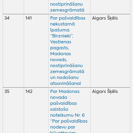
nostiprināšanu
zemesgrāmatā
34
141
Par pašvaldības
Aigars Šķēls
nekustamā
īpašuma
“Birznieki”,
Vestienas
pagasts,
Madonas
novads,
nostiprināšanu
zemesgrāmatā
un nodošanu
atsavināšanai
35
142
Par Madonas
Aigars Šķēls
novada
pašvaldības
saistošo
noteikumu Nr. 6
“Par pašvaldības
nodevu par