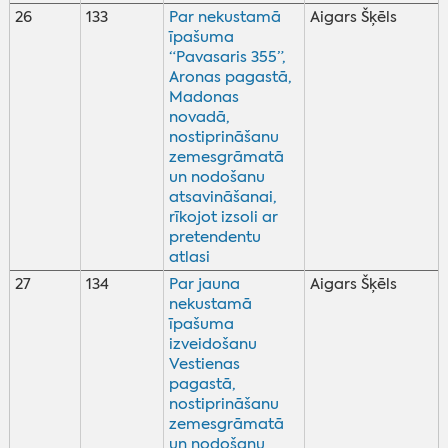
26
133
Par nekustamā
Aigars Šķēls
īpašuma
“Pavasaris 355”,
Aronas pagastā,
Madonas
novadā,
nostiprināšanu
zemesgrāmatā
un nodošanu
atsavināšanai,
rīkojot izsoli ar
pretendentu
atlasi
27
134
Par jauna
Aigars Šķēls
nekustamā
īpašuma
izveidošanu
Vestienas
pagastā,
nostiprināšanu
zemesgrāmatā
un nodošanu