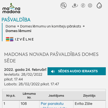
PAŠVALDĪBA
Dome
Domes lēmumu un komiteju pārskats
Domes lēmumi
IZVĒLNE
MADONAS NOVADA PAŠVALDĪBAS DOMES
SĒDE
2022. gada 24. februārī
SĒDES AUDIO IERAKSTS
Ievietots: 28/02/2022
plkst. 17:44
Labots: 28/02/2022 plkst. 17:47
Lēmuma
Nr.p.k.
Jautājums
Ziņotājs
Nr.
1
108
Par parakstu
Evita Zāle