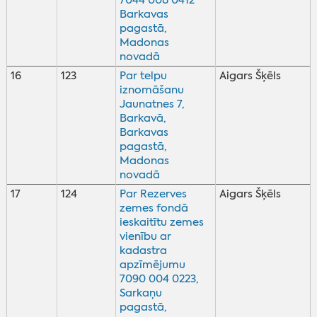
7044 008 0412
Barkavas
pagastā,
Madonas
novadā
16
123
Par telpu
Aigars Šķēls
iznomāšanu
Jaunatnes 7,
Barkavā,
Barkavas
pagastā,
Madonas
novadā
17
124
Par Rezerves
Aigars Šķēls
zemes fondā
ieskaitītu zemes
vienību ar
kadastra
apzīmējumu
7090 004 0223,
Sarkaņu
pagastā,