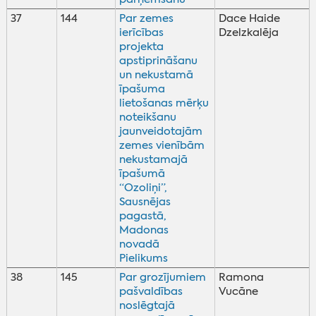
37
144
Par zemes
Dace Haide
ierīcības
Dzelzkalēja
projekta
apstiprināšanu
un nekustamā
īpašuma
lietošanas mērķu
noteikšanu
jaunveidotajām
zemes vienībām
nekustamajā
īpašumā
“Ozoliņi”,
Sausnējas
pagastā,
Madonas
novadā
Pielikums
38
145
Par grozījumiem
Ramona
pašvaldības
Vucāne
noslēgtajā