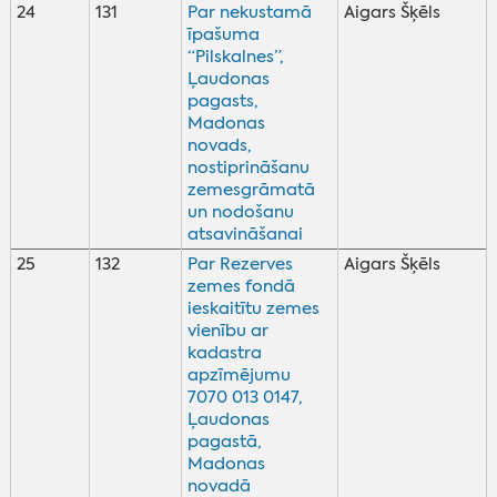
24
131
Par nekustamā
Aigars Šķēls
īpašuma
“Pilskalnes”,
Ļaudonas
pagasts,
Madonas
novads,
nostiprināšanu
zemesgrāmatā
un nodošanu
atsavināšanai
25
132
Par Rezerves
Aigars Šķēls
zemes fondā
ieskaitītu zemes
vienību ar
kadastra
apzīmējumu
7070 013 0147,
Ļaudonas
pagastā,
Madonas
novadā