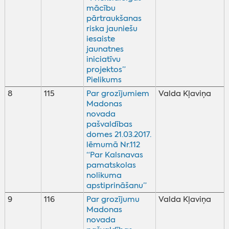
mācību
pārtraukšanas
riska jauniešu
iesaiste
jaunatnes
iniciatīvu
projektos”
Pielikums
8
115
Par grozījumiem
Valda Kļaviņa
Madonas
novada
pašvaldības
domes 21.03.2017.
lēmumā Nr.112
“Par Kalsnavas
pamatskolas
nolikuma
apstiprināšanu”
9
116
Par grozījumu
Valda Kļaviņa
Madonas
novada