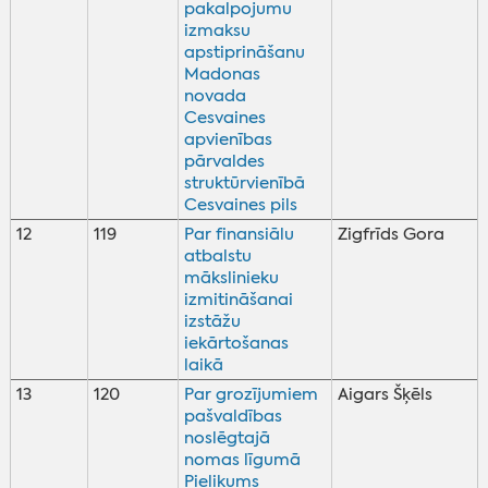
pakalpojumu
izmaksu
apstiprināšanu
Madonas
novada
Cesvaines
apvienības
pārvaldes
struktūrvienībā
Cesvaines pils
12
119
Par finansiālu
Zigfrīds Gora
atbalstu
mākslinieku
izmitināšanai
izstāžu
iekārtošanas
laikā
13
120
Par grozījumiem
Aigars Šķēls
pašvaldības
noslēgtajā
nomas līgumā
Pielikums