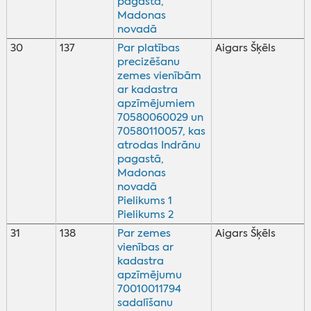
pagastā,
Madonas
novadā
30
137
Par platības
Aigars Šķēls
precizēšanu
zemes vienībām
ar kadastra
apzīmējumiem
70580060029 un
70580110057, kas
atrodas Indrānu
pagastā,
Madonas
novadā
Pielikums 1
Pielikums 2
31
138
Par zemes
Aigars Šķēls
vienības ar
kadastra
apzīmējumu
70010011794
sadalīšanu