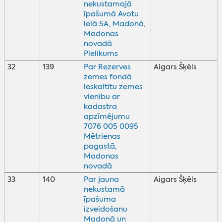
nekustamajā
īpašumā Avotu
ielā 5A, Madonā,
Madonas
novadā
Pielikums
32
139
Par Rezerves
Aigars Šķēls
zemes fondā
ieskaitītu zemes
vienību ar
kadastra
apzīmējumu
7076 005 0095
Mētrienas
pagastā,
Madonas
novadā
33
140
Par jauna
Aigars Šķēls
nekustamā
īpašuma
izveidošanu
Madonā un