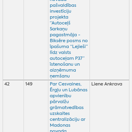
pašvaldības
investīciju
projekta
“Autoceļš
Sarkaņu
pagastmāja -
Biksēre posms no
īpašuma “Lejieši”
līdz valsts
autoceļam P37”
īstenošanu un
aizņēmuma
ņemšanu
42
149
Par Cesvaines,
Liene Ankrava
Ērgļu un Lubānas
apvienību
pārvalžu
grāmatvedības
uzskaites
centralizāciju ar
Madonas
novada