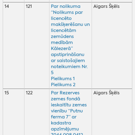
14
121
Par nolikuma
Aigars Šķēls
“Nolikums par
licencēto
makšķerēšanu un
licencētām
zemūdens
medībām
Kālezerā”
apstiprināšanu
ar saistošajiem
noteikumiem Nr.
5
Pielikums 1
Pielikums 2
15
122
Par Rezerves
Aigars Šķēls
zemes fondā
ieskaitītu zemes
vienību “Putnu
ferma 7” ar
kadastra
apzīmējumu