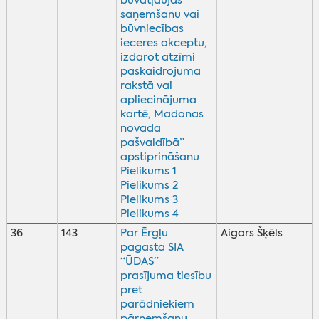
būvatļaujas
saņemšanu vai
būvniecības
ieceres akceptu,
izdarot atzīmi
paskaidrojuma
rakstā vai
apliecinājuma
kartē, Madonas
novada
pašvaldībā”
apstiprināšanu
Pielikums 1
Pielikums 2
Pielikums 3
Pielikums 4
36
143
Par Ērgļu
Aigars Šķēls
pagasta SIA
“ŪDAS”
prasījuma tiesību
pret
parādniekiem
pārņemšanu