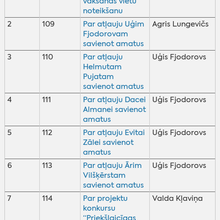
vākšanas vietu
noteikšanu
2
109
Par atļauju Uģim
Agris Lungevičs
Fjodorovam
savienot amatus
3
110
Par atļauju
Uģis Fjodorovs
Helmutam
Pujatam
savienot amatus
4
111
Par atļauju Dacei
Uģis Fjodorovs
Almanei savienot
amatus
5
112
Par atļauju Evitai
Uģis Fjodorovs
Zālei savienot
amatus
6
113
Par atļauju Ārim
Uģis Fjodorovs
Vilšķērstam
savienot amatus
7
114
Par projektu
Valda Kļaviņa
konkursu
“Priekšlaicīgas