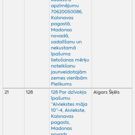
apzīmējumu
70620050086,
Kalsnavas
pagastā,
Madonas
novadā,
sadalīšanu un
nekustamā
īpašuma
lietošanas mērķu
noteikšanu
jaunveidotajām
zemes vienībām
Pielikums
21
128
128 Par dzīvokļa
Aigars Šķēls
īpašumu
“Aiviekstes māja
10”-4, Aiviekste,
Kalsnavas
pagasts,
Madonas
novads,