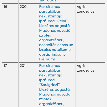
SIA “Ūdas”
16
200
Par cirsmas
Agris
pašvaldības
Lungevičs
nekustamajā
īpašumā “Reiņi”
Liezēres pagastā,
Madonas novadā
izsoles
organizēšanu,
nosacītās cenas un
izsoles noteikumu
apstiprināšanu
Pielikums
17
201
Par cirsmas
Agris
pašvaldības
Lungevičs
nekustamajā
īpašumā
“Saulgrieži”
Liezēres pagastā,
Madonas novadā
izsoles
organizēšanu,