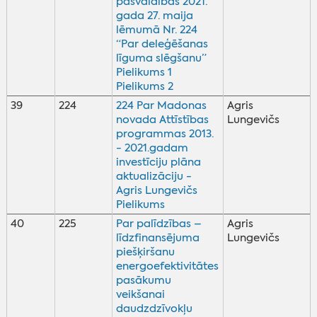
pašvaldības 2021.
gada 27. maija
lēmumā Nr. 224
“Par deleģēšanas
līguma slēgšanu”
Pielikums 1
Pielikums 2
39
224
224 Par Madonas
Agris
novada Attīstības
Lungevičs
programmas 2013.
- 2021.gadam
investīciju plāna
aktualizāciju -
Agris Lungevičs
Pielikums
40
225
Par palīdzības –
Agris
līdzfinansējuma
Lungevičs
piešķiršanu
energoefektivitātes
pasākumu
veikšanai
daudzdzīvokļu