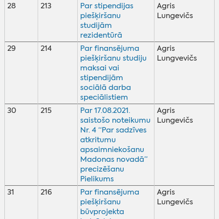
28
213
Par stipendijas
Agris
piešķiršanu
Lungevičs
studijām
rezidentūrā
29
214
Par finansējuma
Agris
piešķiršanu studiju
Lungvevičs
maksai vai
stipendijām
sociālā darba
speciālistiem
30
215
Par 17.08.2021.
Agris
saistošo noteikumu
Lungevičs
Nr. 4 “Par sadzīves
atkritumu
apsaimniekošanu
Madonas novadā”
precizēšanu
Pielikums
31
216
Par finansējuma
Agris
piešķiršanu
Lungevičs
būvprojekta