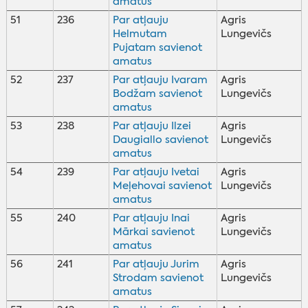
amatus
51
236
Par atļauju
Agris
Helmutam
Lungevičs
Pujatam savienot
amatus
52
237
Par atļauju Ivaram
Agris
Bodžam savienot
Lungevičs
amatus
53
238
Par atļauju Ilzei
Agris
Daugiallo savienot
Lungevičs
amatus
54
239
Par atļauju Ivetai
Agris
Meļehovai savienot
Lungevičs
amatus
55
240
Par atļauju Inai
Agris
Mārkai savienot
Lungevičs
amatus
56
241
Par atļauju Jurim
Agris
Strodam savienot
Lungevičs
amatus