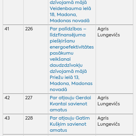
dzīvojamā mājā
Veidenbauma ielā
18, Madona,
Madonas novadā
41
226
Par palīdzības –
Agris
līdzfinansējuma
Lungevičs
piešķiršanu
energoefektivitātes
pasākumu
veikšanai
daudzdzīvokļu
dzīvojamā mājā
Priežu ielā 13,
Madona, Madonas
novadā
42
227
Par atļauju Gerdai
Agris
Kvantai savienot
Lungevičs
amatus
43
228
Par atļauju Gatim
Agris
Kušķim savienot
Lungevičs
amatus