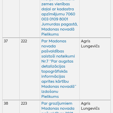
zemes vienības
daļai ar kadastra
apzīmējumu 7060
003 0109 8001
Jumurdas pagastā,
Madonas novadā
Pielikums
37
222
Par Madonas
Agris
novada
Lungevičs
pašvaldības
saistoši noteikumi
Nr.7 “Par augstas
detalizācijas
topogrāfiskās
informācijas
aprites kārtību
Madonas novadā”
izdošanu
Pielikums
38
223
Par grozījumiem
Agris
Madonas novada
Lungevičs