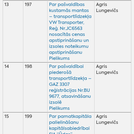
13
197
Par pašvaldības
Agris
kustamās mantas
Lungevičs
– transportlīdzekļa
VW Transporter,
Reģ. Nr.JC6563
nosacītās cenas
apstiprināšanu un
izsoles noteikumu
apstiprināšanu
Pielikums
14
198
Par pašvaldībai
Agris
piederošā
Lungevičs
transportlīdzekļa –
GAZ 3307
reģistrācijas Nr.BU
9677, atsavināšanu
izsolē
Pielikums
15
199
Par pamatkapitāla
Agris
palielināšanu
Lungevičs
kapitālsabiedrībai