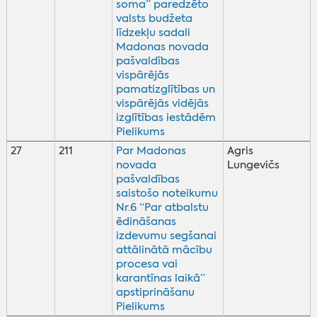
soma” paredzēto
valsts budžeta
līdzekļu sadali
Madonas novada
pašvaldības
vispārējās
pamatizglītības un
vispārējās vidējās
izglītības iestādēm
Pielikums
27
211
Par Madonas
Agris
novada
Lungevičs
pašvaldības
saistošo noteikumu
Nr.6 “Par atbalstu
ēdināšanas
izdevumu segšanai
attālinātā mācību
procesa vai
karantīnas laikā”
apstiprināšanu
Pielikums