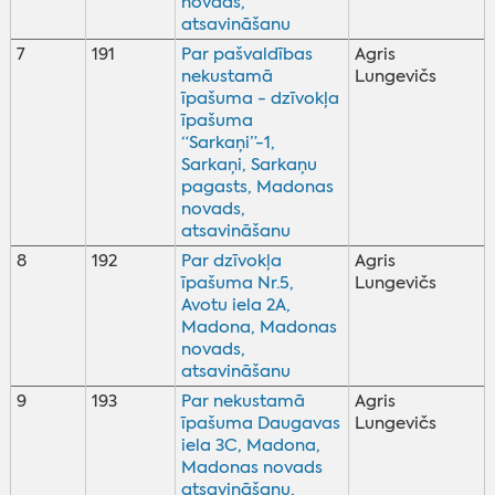
novads,
atsavināšanu
7
191
Par pašvaldības
Agris
nekustamā
Lungevičs
īpašuma - dzīvokļa
īpašuma
“Sarkaņi”-1,
Sarkaņi, Sarkaņu
pagasts, Madonas
novads,
atsavināšanu
8
192
Par dzīvokļa
Agris
īpašuma Nr.5,
Lungevičs
Avotu iela 2A,
Madona, Madonas
novads,
atsavināšanu
9
193
Par nekustamā
Agris
īpašuma Daugavas
Lungevičs
iela 3C, Madona,
Madonas novads
atsavināšanu,