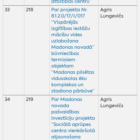
attīstības centru”
33
218
Par projekta Nr.
Agris
8.1.2.0/17/I/017
Lungevičs
“Vispārējās
izglītības iestāžu
mācību vides
uzlabošana
Madonas novadā”
būvniecības
termiņiem
objektam
“Madonas pilsētas
vidusskolas ēku
kompleksa un
stadiona pārbūve”
34
219
Par Madonas
Agris
novada
Lungevičs
pašvaldības
investīciju projekta
“Sociālā aprūpes
centra vienkāršotā
atjaunošana