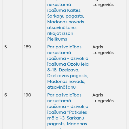
nekustamā
Lungevičs
īpašuma Kaltes,
Sarkaņu pagasts,
Madonas novads
atsavināšanu,
rīkojot izsoli
Pielikums
5
189
Par pašvaldības
Agris
nekustamā
Lungevičs
īpašuma - dzīvokļa
īpašuma Ozolu iela
8-18, Dzelzava,
Dzelzavas pagasts,
Madonas novads,
atsavināšanu
6
190
Par pašvaldības
Agris
nekustamā
Lungevičs
īpašuma - dzīvokļa
īpašuma “Patkules
māja”-3, Sarkaņu
pagasts, Madonas