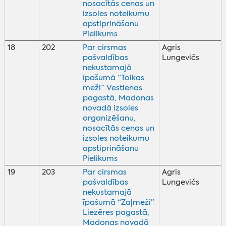
nosacītās cenas un
izsoles noteikumu
apstiprināšanu
Pielikums
18
202
Par cirsmas
Agris
pašvaldības
Lungevičs
nekustamajā
īpašumā “Tolkas
meži” Vestienas
pagastā, Madonas
novadā izsoles
organizēšanu,
nosacītās cenas un
izsoles noteikumu
apstiprināšanu
Pielikums
19
203
Par cirsmas
Agris
pašvaldības
Lungevičs
nekustamajā
īpašumā “Zaļmeži”
Liezēres pagastā,
Madonas novadā