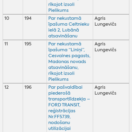
rīkojot izsoli
Pielikums
10
194
Par nekustamā
Agris
īpašuma Celtnieku
Lungevičs
ielā 2, Lubānā
atsavināšanu
11
195
Par nekustamā
Agris
īpašuma “Liniņi”,
Lungevičs
Cesvaines pagasts,
Madonas novads
atsavināšanu,
rīkojot izsoli
Pielikums
12
196
Par pašvaldībai
Agris
piederošā
Lungevičs
transportlīdzekļa –
FORD TRANSIT,
reģistrācijas
Nr.FF5739,
nodošanu
utilizācijai