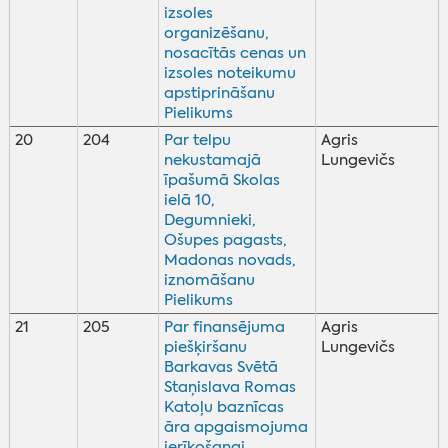
izsoles
organizēšanu,
nosacītās cenas un
izsoles noteikumu
apstiprināšanu
Pielikums
20
204
Par telpu
Agris
nekustamajā
Lungevičs
īpašumā Skolas
ielā 10,
Degumnieki,
Ošupes pagasts,
Madonas novads,
iznomāšanu
Pielikums
21
205
Par finansējuma
Agris
piešķiršanu
Lungevičs
Barkavas Svētā
Staņislava Romas
Katoļu baznīcas
āra apgaismojuma
ierīkošanai