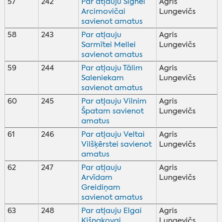
57
242
Par atļauju Signei
Agris
Arcimovičai
Lungevičs
savienot amatus
58
243
Par atļauju
Agris
Sarmītei Mellei
Lungevičs
savienot amatus
59
244
Par atļauju Tālim
Agris
Saleniekam
Lungevičs
savienot amatus
60
245
Par atļauju Vilnim
Agris
Špatam savienot
Lungevičs
amatus
61
246
Par atļauju Veltai
Agris
Vilšķērstei savienot
Lungevičs
amatus
62
247
Par atļauju
Agris
Arvīdam
Lungevičs
Greidiņam
savienot amatus
63
248
Par atļauju Elgai
Agris
Kišņakovai
Lungevičs