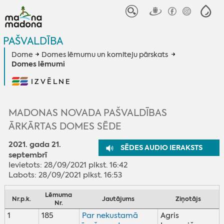
PAŠVALDĪBA
Dome
Domes lēmumu un komiteju pārskats
Domes lēmumi
IZVĒLNE
MADONAS NOVADA PAŠVALDĪBAS
ĀRKĀRTAS DOMES SĒDE
2021. gada 21.
SĒDES AUDIO IERAKSTS
septembrī
Ievietots: 28/09/2021 plkst. 16:42
Labots: 28/09/2021 plkst. 16:53
Lēmuma
Nr.p.k.
Jautājums
Ziņotājs
Nr.
1
185
Par nekustamā
Agris