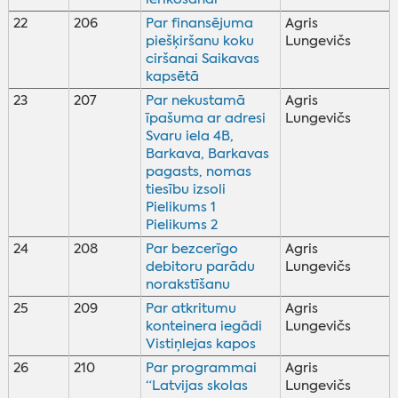
22
206
Par finansējuma
Agris
piešķiršanu koku
Lungevičs
ciršanai Saikavas
kapsētā
23
207
Par nekustamā
Agris
īpašuma ar adresi
Lungevičs
Svaru iela 4B,
Barkava, Barkavas
pagasts, nomas
tiesību izsoli
Pielikums 1
Pielikums 2
24
208
Par bezcerīgo
Agris
debitoru parādu
Lungevičs
norakstīšanu
25
209
Par atkritumu
Agris
konteinera iegādi
Lungevičs
Vistiņlejas kapos
26
210
Par programmai
Agris
“Latvijas skolas
Lungevičs