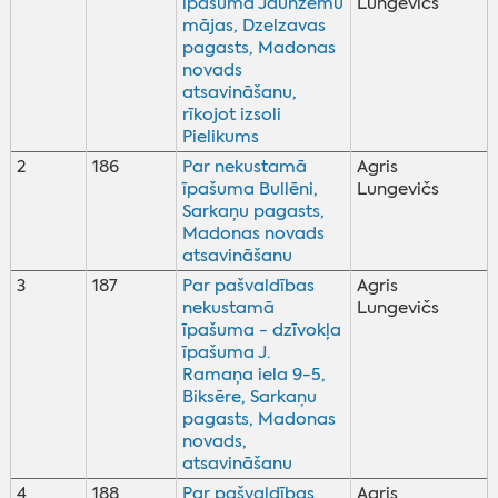
īpašuma Jaunzemu
Lungevičs
mājas, Dzelzavas
pagasts, Madonas
novads
atsavināšanu,
rīkojot izsoli
Pielikums
2
186
Par nekustamā
Agris
īpašuma Bullēni,
Lungevičs
Sarkaņu pagasts,
Madonas novads
atsavināšanu
3
187
Par pašvaldības
Agris
nekustamā
Lungevičs
īpašuma - dzīvokļa
īpašuma J.
Ramaņa iela 9-5,
Biksēre, Sarkaņu
pagasts, Madonas
novads,
atsavināšanu
4
188
Par pašvaldības
Agris