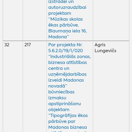
izstrādei un
autoruzraudzībai
projektam
“Mūzikas skolas
ēkas pārbūve,
Blaumaņa iela 16,
Madona”
32
217
Par projekta Nr.
Agris
5.6.2.0/19/I/020
Lungevičs
“Industriālās zonas,
biznesa attīstības
centra un
uzņēmējdarbības
izveidi Madonas
novadā”
būvniecības
izmaksu
apstiprināšanu
objektam
“Tipogrāfijas ēkas
pārbūve par
Madonas biznesa