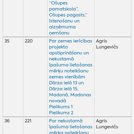
“Ošupes
pamatskola”,
Ošupes pagasts,”
īstenošanu un
aizņēmuma
ņemšanu
35
220
Par zemes ierīcības
Agris
projekta
Lungevičs
apstiprināšanu un
nekustamā
īpašuma lietošanas
mērķu noteikšanu
zemes vienībām
Dārza ielā 13 un
Dārza ielā 15,
Madonā, Madonas
novadā
Pielikums 1
Pielikums 2
36
221
Par nekustamā
Agris
īpašuma lietošanas
Lungevičs
mērķa noteikšanu