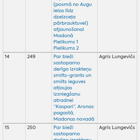
(posmā no Augu
ielas līdz
dzelzceļa
pārbrauktuvei)
atjaunošanai
Madonā
Pielikums 1
Pielikums 2
14
249
Par bieži
Agris Lungevičs
sastopamo
derīgo izrakteņu
smilts-grants un
smilts ieguves
atļaujas
izsniegšanu
atradnei
“Kaspari”, Aronas
pagastā,
Madonas novadā
15
250
Par bieži
Agris Lungevičs
sastopamo