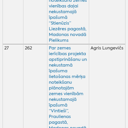
noteikšanu zemes
vienības daļai
nekustamajā
īpašumā
“Stienūzis”
Liezēres pagastā,
Madonas novadā
Pielikums
27
262
Par zemes
Agris Lungevičs
ierīcības projekta
apstiprināšanu un
nekustamā
īpašuma
lietošanas mērķa
noteikšanu
plānotajām
zemes vienībām
nekustamajā
īpašumā
“Vintieši”,
Praulienas
pagastā,