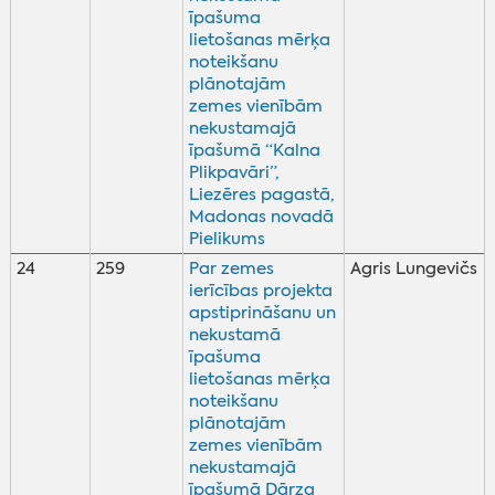
īpašuma
lietošanas mērķa
noteikšanu
plānotajām
zemes vienībām
nekustamajā
īpašumā “Kalna
Plikpavāri”,
Liezēres pagastā,
Madonas novadā
Pielikums
24
259
Par zemes
Agris Lungevičs
ierīcības projekta
apstiprināšanu un
nekustamā
īpašuma
lietošanas mērķa
noteikšanu
plānotajām
zemes vienībām
nekustamajā
īpašumā Dārza