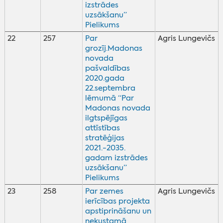
izstrādes
uzsākšanu”
Pielikums
22
257
Par
Agris Lungevičs
grozīj.Madonas
novada
pašvaldības
2020.gada
22.septembra
lēmumā “Par
Madonas novada
ilgtspējīgas
attīstības
stratēģijas
2021.-2035.
gadam izstrādes
uzsākšanu”
Pielikums
23
258
Par zemes
Agris Lungevičs
ierīcības projekta
apstiprināšanu un
nekustamā