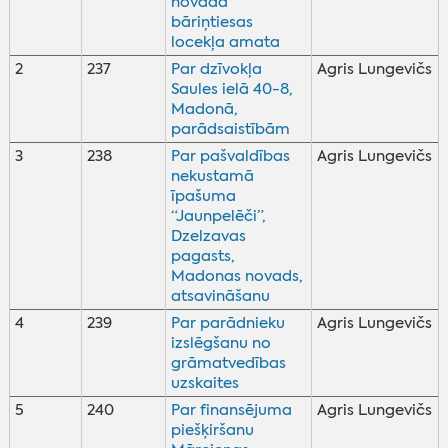
novada
bāriņtiesas
locekļa amata
2
237
Par dzīvokļa
Agris Lungevičs
Saules ielā 40-8,
Madonā,
parādsaistībām
3
238
Par pašvaldības
Agris Lungevičs
nekustamā
īpašuma
“Jaunpelēči”,
Dzelzavas
pagasts,
Madonas novads,
atsavināšanu
4
239
Par parādnieku
Agris Lungevičs
izslēgšanu no
grāmatvedības
uzskaites
5
240
Par finansējuma
Agris Lungevičs
piešķiršanu