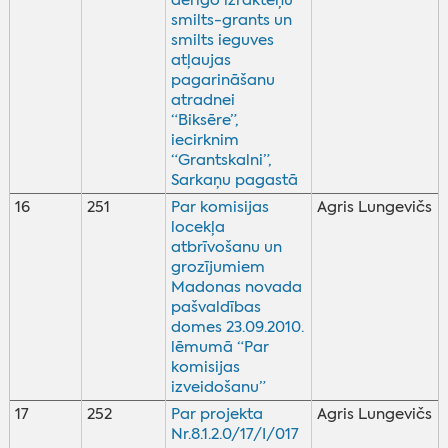
derīgo izrakteņu
smilts-grants un
smilts ieguves
atļaujas
pagarināšanu
atradnei
“Biksēre”,
iecirknim
“Grantskalni”,
Sarkaņu pagastā
16
251
Par komisijas
Agris Lungevičs
locekļa
atbrīvošanu un
grozījumiem
Madonas novada
pašvaldības
domes 23.09.2010.
lēmumā “Par
komisijas
izveidošanu”
17
252
Par projekta
Agris Lungevičs
Nr.8.1.2.0/17/I/017