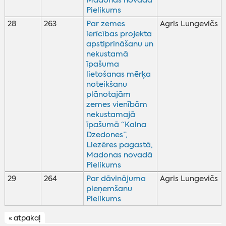
Madonas novadā
Pielikums
28
263
Par zemes
Agris Lungevičs
ierīcības projekta
apstiprināšanu un
nekustamā
īpašuma
lietošanas mērķa
noteikšanu
plānotajām
zemes vienībām
nekustamajā
īpašumā “Kalna
Dzedones”,
Liezēres pagastā,
Madonas novadā
Pielikums
29
264
Par dāvinājuma
Agris Lungevičs
pieņemšanu
Pielikums
« atpakaļ