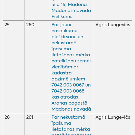
ielā 15, Madonā,
Madonas novadā
Pielikums
25
260
Par jaunu
Agris Lungevičs
nosaukumu
piešķiršanu un
nekustamā
īpašuma
lietošanas mērķa
noteikšanu zemes
vienībām ar
kadastra
apzīmējumiem
7042 003 0067 un
7042 003 0068,
kas atrodas
Aronas pagastā,
Madonas novadā
26
261
Par nekustamā
Agris Lungevičs
īpašuma
lietošanas mērķa