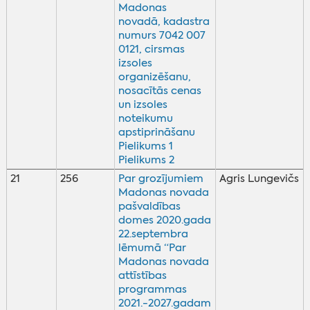
Madonas
novadā, kadastra
numurs 7042 007
0121, cirsmas
izsoles
organizēšanu,
nosacītās cenas
un izsoles
noteikumu
apstiprināšanu
Pielikums 1
Pielikums 2
21
256
Par grozījumiem
Agris Lungevičs
Madonas novada
pašvaldības
domes 2020.gada
22.septembra
lēmumā “Par
Madonas novada
attīstības
programmas
2021.-2027.gadam