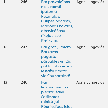
11
246
Par pašvaldības
Agris Lungevičs
nekustamā
īpašuma
Rožmalas,
Ošupes pagasts,
Madonas novads,
atsavināšanu
rīkojot izsoli
Pielikums
12
247
Par grozījumiem
Agris Lungevičs
Barkavas
pagasta
pārvaldes un tās
pakļautībā esošo
iestāžu amata
vienību sarakstā
13
248
Par
Agris Lungevičs
līdzfinansējuma
pieprasīšanu
Satiksmes
ministrijai
Rūpniecības ielas