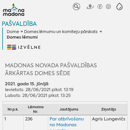
PAŠVALDĪBA
Dome
Domes lēmumu un komiteju pārskats
Domes lēmumi
IZVĒLNE
MADONAS NOVADA PAŠVALDĪBAS
ĀRKĀRTAS DOMES SĒDE
2021. gada 15. jūnijā
Ievietots: 28/06/2021 plkst. 13:19
Labots: 28/06/2021 plkst. 13:25
Lēmuma
Nr.p.k.
Jautājums
Ziņotājs
Nr.
1
236
Par atbrīvošanu
Agris Lungevičs
no Madonas