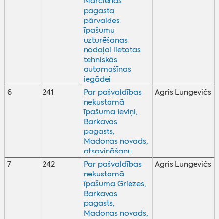
Mārcienas
pagasta
pārvaldes
īpašumu
uzturēšanas
nodaļai lietotas
tehniskās
automašīnas
iegādei
6
241
Par pašvaldības
Agris Lungevičs
nekustamā
īpašuma Ieviņi,
Barkavas
pagasts,
Madonas novads,
atsavināšanu
7
242
Par pašvaldības
Agris Lungevičs
nekustamā
īpašuma Griezes,
Barkavas
pagasts,
Madonas novads,