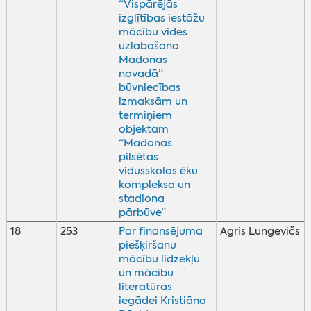
“Vispārējās
izglītības iestāžu
mācību vides
uzlabošana
Madonas
novadā”
būvniecības
izmaksām un
termiņiem
objektam
“Madonas
pilsētas
vidusskolas ēku
kompleksa un
stadiona
pārbūve”
18
253
Par finansējuma
Agris Lungevičs
piešķiršanu
mācību līdzekļu
un mācību
literatūras
iegādei Kristiāna