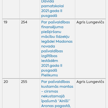
Dāvida
pamatskolai
2021.gada II
pusgadā
19
254
Par pašvaldības
Agris Lungevičs
finansējuma
piešķiršanu
mācību līdzekļu
iegādei Madonas
novada
pašvaldības
izglītības
iestādēm
2021.gada II
pusgadā
Pielikums
20
255
Par pašvaldības
Agris Lungevičs
kustamās mantas
- cirsmas
nekustamajā
īpašumā “Alnīši”
Aronas pagastā,