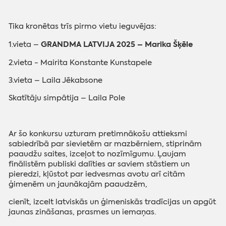
Tika kronētas trīs pirmo vietu ieguvējas:
GRANDMA LATVIJA 2025 – Marika Šķēle
1.vieta –
2.vieta -
Mairita Konstante Kunstapele
3.vieta – Laila Jēkabsone
Skatītāju simpātija – Laila Pole
Ar šo konkursu uzturam pretimnākošu attieksmi
sabiedrībā par sievietēm ar mazbērniem, stiprinām
paaudžu saites, izceļot to nozīmīgumu. Ļaujam
finālistēm publiski dalīties ar saviem stāstiem un
pieredzi, kļūstot par iedvesmas avotu arī citām
ģimenēm un jaunākajām paaudzēm,
cienīt, izcelt latviskās un ģimeniskās tradīcijas un apgūt
jaunas zināšanas, prasmes un iemaņas.