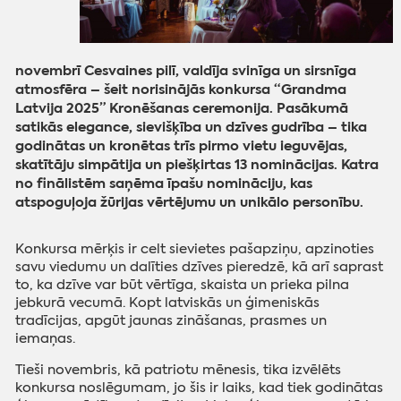
novembrī Cesvaines pilī, valdīja svinīga un sirsnīga
atmosfēra – šeit norisinājās konkursa “Grandma
Latvija 2025” Kronēšanas ceremonija. Pasākumā
satikās elegance, sievišķība un dzīves gudrība – tika
godinātas un kronētas trīs pirmo vietu ieguvējas,
skatītāju simpātija un piešķirtas 13 nominācijas. Katra
no finālistēm saņēma īpašu nomināciju, kas
atspoguļoja žūrijas vērtējumu un unikālo personību.
Konkursa mērķis ir celt sievietes pašapziņu, apzinoties
savu viedumu un dalīties dzīves pieredzē, kā arī saprast
to, ka dzīve var būt vērtīga, skaista un prieka pilna
jebkurā vecumā. Kopt latviskās un ģimeniskās
tradīcijas, apgūt jaunas zināšanas, prasmes un
iemaņas.
Tieši novembris, kā patriotu mēnesis, tika izvēlēts
konkursa noslēgumam, jo šis ir laiks, kad tiek godinātas