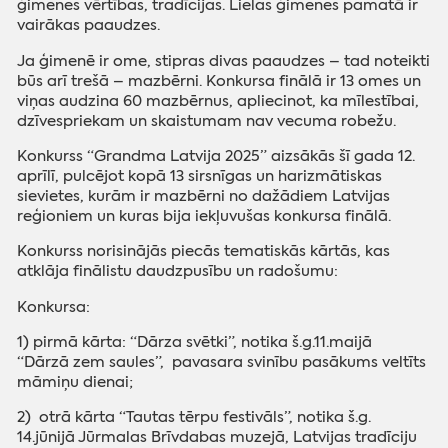
ģimenes vērtības, tradīcijas. Lielas ģimenes pamatā ir
vairākas paaudzes.
Ja ģimenē ir ome, stipras divas paaudzes – tad noteikti
būs arī trešā – mazbērni. Konkursa finālā ir 13 omes un
viņas audzina 60 mazbērnus, apliecinot, ka mīlestībai,
dzīvespriekam un skaistumam nav vecuma robežu.
Konkurss “Grandma Latvija 2025” aizsākās šī gada 12.
aprīlī, pulcējot kopā 13 sirsnīgas un harizmātiskas
sievietes, kurām ir mazbērni no dažādiem Latvijas
reģioniem un kuras bija iekļuvušas konkursa finālā.
Konkurss norisinājās piecās tematiskās kārtās, kas
atklāja finālistu daudzpusību un radošumu:
Konkursa:
1) pirmā
kārta:
“Dārza svētki”, notika š.g.11.maijā
“Dārzā zem saules”,
pavasara svinību pasākums veltīts
māmiņu dienai
;
2)
otrā kārta “Tautas tērpu festivāls”, notika š.g.
14.jūnijā Jūrmalas Brīvdabas muzejā, Latvijas tradīciju