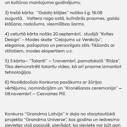
un kultūras mantojuma godinājums;
3) trešā kārta: “Galdiņ klājies” notika š.g. 16.08
augustā, Valtera raga ostā,
kulinārās prasmes, galda
klāšana, radošums, viesmīlības šarms
.
4) ceturtā kārta notiks 20.septembrī,
studijā “Kvites
Design” - Modes skate “Ceļojums uz Venēciju”,
elegance, pašapziņa un personīgais stils. Tikšanās ar
stilistiem, modes ekspertiem u.c.
5) 5.kārta– “Talanti” – 1.novembrī, pamatskolā “Rīdze”.
Tika demonstrēti talantu video, kā arī prasme izmantot
tehnoloģijas.
6) Noslēdzošais Konkursa pasākums ar žūrijas
–
vērtējumu, nominācijām un “Kronēšanas ceremonija”
08.novembrī – Cesvaines Pilī.
Konkurss “Grandma Latvija” ir daļa no starptautiskā
projekta “Grandma Universe”, kas godina un iedvesmo
sievietes visā pasaulē, pierādot, ka sieviete var būt gan