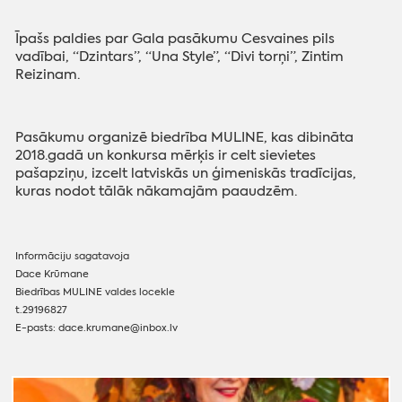
Īpašs paldies par Gala pasākumu Cesvaines pils
vadībai, “Dzintars”, “Una Style”, “Divi torņi”, Zintim
Reizinam.
Pasākumu organizē biedrība MULINE, kas dibināta
2018.gadā un konkursa mērķis ir celt sievietes
pašapziņu, izcelt latviskās un ģimeniskās tradīcijas,
kuras nodot tālāk nākamajām paaudzēm.
Informāciju sagatavoja
Dace Krūmane
Biedrības MULINE valdes locekle
t.29196827
E-pasts: dace.krumane@inbox.lv