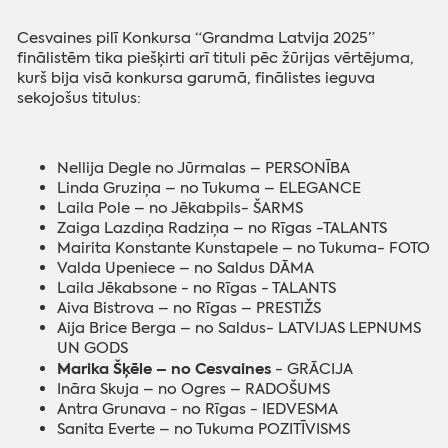
Cesvaines pilī Konkursa “Grandma Latvija 2025”
finālistēm tika piešķirti arī tituli pēc žūrijas vērtējuma,
kurš bija visā konkursa garumā, finālistes ieguva
sekojošus titulus:
Nellija Degle no Jūrmalas – PERSONĪBA
Linda Gruziņa – no Tukuma – ELEGANCE
Laila Pole – no Jēkabpils- ŠARMS
Zaiga Lazdiņa Radziņa – no Rīgas -TALANTS
Mairita Konstante Kunstapele – no Tukuma- FOTO
Valda Upeniece – no Saldus DĀMA
Laila Jēkabsone - no Rīgas - TALANTS
Aiva Bistrova – no Rīgas – PRESTIŽS
Aija Brice Berga – no Saldus- LATVIJAS LEPNUMS
UN GODS
Marika Šķēle – no Cesvaines
- GRĀCIJA
Ināra Skuja – no Ogres – RADOŠUMS
Antra Grunava - no Rīgas - IEDVESMA
Sanita Everte – no Tukuma POZITĪVISMS