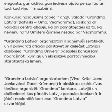
eleganta, gan aktīva, gan iedvesmojoša personība arī
tad, kad viņai ir mazbērni.
Konkursa nosaukums tāpēc ir angļu valodā “Grandma
Latvia” (latviski – Oma, Vecmamma), saskaņā ar
valodas centra atļauju, kā arī pamatojoties uz to, ka
nevienu no 13 Omītem ģimenē nesauc par Vecmammu.
"Grandma Latvia" organizatori ir saņēmuši sertifikātu
un ir pilnvaroti oficiāli pārstāvēt un deleģēt Latvijas
dalībnieci "Grandma Univers" pasaules konkursam,
nodrošinot likumīgu un ekskluzīvu pārstāvniecību
starptautiskā līmenī.
"Grandma Latvia" organizatoriem (Vivai Kvitei, Janai
Jankovskai, Dacei Krūmanei) ir piešķirtas ekskluzīvas
tiesības organizēt “Grandma” konkursu Latvijā un
dalībniecei, kas pārstāv Latviju pasaules konkursā, ir
jābūt nacionālā konkursa "Grandma Latvia"
uzvarētājai.