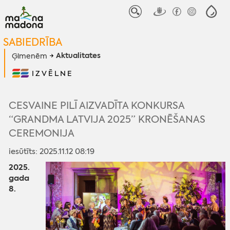
SABIEDRĪBA
Aktualitates
Ģimenēm
IZVĒLNE
CESVAINE PILĪ AIZVADĪTA KONKURSA
“GRANDMA LATVIJA 2025” KRONĒŠANAS
CEREMONIJA
iesūtīts: 2025.11.12 08:19
2025.
gada
8.