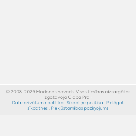
© 2008-2026 Madonas novads. Visas tiesības aizsargātas.
Izgatavoja
GlobalPro
»
Datu privātuma politika
·
Sīkdatņu politika
·
Pielāgot
sīkdatnes
·
Piekļūstamības paziņojums