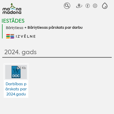
IESTĀDES
Bāriņtiesas pārskats par darbu
Bāriņtiesa
IZVĒLNE
2024. gads
47.2 Kb
Darbības p
ārskats par
2024.gadu