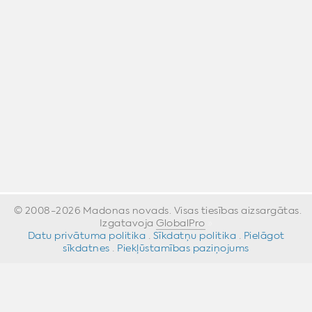
© 2008-2026 Madonas novads. Visas tiesības aizsargātas.
Izgatavoja
GlobalPro
»
Datu privātuma politika
·
Sīkdatņu politika
·
Pielāgot
sīkdatnes
·
Piekļūstamības paziņojums