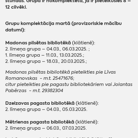
stundas. Grupa ir nokomplektēta, ja ir pieteikušies 8 –
12 cilvēki.
Grupu komplektācija martā (provizoriskie mācību
datumi):
Madonas pilsētas bibliotēkā
(klātienē):
2. līmeņa grupa – 04.03., 06.03.2025. ;
1. līmeņa grupa – 11.03., 13.03.2025.;
2. līmeņa grupa – 18.03., 20.03.2025.;
Madonas pilsētas bibliotēkā pieteikties pie Līvas
Romanovskas - m.t. 25471676;
citur pieteikties pie pagastu bibliotekāriem vai Jolantas
Pabērzas - m.t. 29382304
Dzelzavas pagasta bibliotēkā
(klātienē):
2. līmeņa grupa – 04.03., 05.03.2025.
Mētrienas pagasta bibliotēkā
(klātienē):
2. līmeņa grupa – 06.03., 07.03.2025.