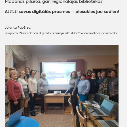
Madonas pilsētā, gan reģionālajās bibliotēkās!
Attīsti savas digitālās prasmes – piesakies jau šodien!
Jolanta Pabērza,
projekta “Sabiedrības digitālo prasmju attīstība” koordinatore pašvaldībā