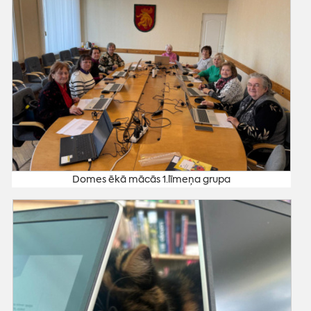
Domes ēkā mācās 1.līmeņa grupa