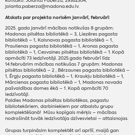
kontakti: Jolanta Pabērza, 29382304,
jolanta.paberza@madona.edu.lv.
Atskats par projekta norisēm janvārī, februārī:
2025. gada janvārī mācības notikušas 8 grupām:
Madonas pilsētas bibliotēkā – 3, Liezēres pagasta
bibliotēkā – 1, Kalsnavas pagasta bibliotēkā – 1,
Praulienas pagasta bibliotēkā – 1, Aronas pagasta
bibliotēkā – 1, Cesvaines pilsētas bibliotēkā – 1. Kopā
apmācīti 73 iedzīvotāji. 2025.gada februārī līdz
14.februārim mācības notikušas 7 grupām: Madonas
pilsētas bibliotēkā – 2 , Bērzaunes pagasta bibliotēkā –
1, Ērgļu pagasta bibliotēkā – 1, Kraukļu bibliotēkā – 1,
Mārcienas pagasta bibliotēkā – 1, Madonas novada
pašvaldības domes ēkā – 1. Kopā apmācīti 70
iedzīvotāji.
Paldies Madonas pilsētas bibliotēkas, pagastu
bibliotekāriem, darbiniekiem par atbalstu grupu
komplektēšanā! Mūsu kopīgais mērķis – mācības
nodrošināt tuvāk iedzīvotāja dzīvesvietai – attaisnojas.
Grupas turpināsim komplektēt arī aprīlī, maijā gan