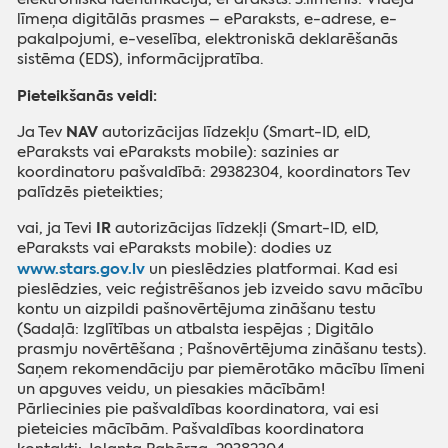
līmeņa digitālās prasmes – eParaksts, e-adrese, e-
pakalpojumi, e-veselība, elektroniskā deklarēšanās
sistēma (EDS), informācijpratība.
Pieteikšanās veidi:
NAV
Ja Tev
autorizācijas līdzekļu (Smart-ID, eID,
eParaksts vai eParaksts mobile): sazinies ar
koordinatoru pašvaldībā: 29382304, koordinators Tev
palīdzēs pieteikties;
IR
vai, ja Tevi
autorizācijas līdzekļi (Smart-ID, eID,
eParaksts vai eParaksts mobile): dodies uz
www.stars.gov.lv
un pieslēdzies platformai. Kad esi
pieslēdzies, veic reģistrēšanos jeb izveido savu mācību
kontu un aizpildi pašnovērtējuma zināšanu testu
(Sadaļā: Izglītības un atbalsta iespējas ; Digitālo
prasmju novērtēšana ; Pašnovērtējuma zināšanu tests).
Saņem rekomendāciju par piemērotāko mācību līmeni
un apguves veidu, un piesakies mācībām!
Pārliecinies pie pašvaldības koordinatora, vai esi
pieteicies mācībām. Pašvaldības koordinatora