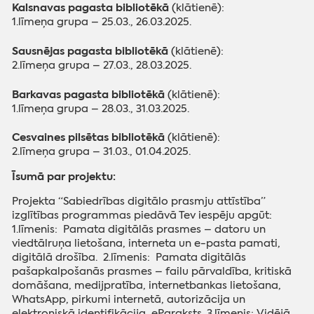
Kalsnavas pagasta bibliotēkā
(klātienē):
1.līmeņa grupa – 25.03., 26.03.2025.
Sausnējas pagasta bibliotēkā
(klātienē):
2.līmeņa grupa – 27.03., 28.03.2025.
Barkavas pagasta bibliotēkā
(klātienē):
1.līmeņa grupa – 28.03., 31.03.2025.
Cesvaines pilsētas bibliotēkā
(klātienē):
2.līmeņa grupa – 31.03., 01.04.2025.
Īsumā par projektu:
Projekta “Sabiedrības digitālo prasmju attīstība”
izglītības programmas piedāvā Tev iespēju apgūt:
1.līmenis: Pamata digitālās prasmes – datoru un
viedtālruņa lietošana, interneta un e-pasta pamati,
digitālā drošība. 2.līmenis: Pamata digitālās
pašapkalpošanās prasmes – failu pārvaldība, kritiskā
domāšana, medijpratība, internetbankas lietošana,
WhatsApp, pirkumi internetā, autorizācija un
elektroniskā identifikācija, eParaksts. 3.līmenis: Vidējā