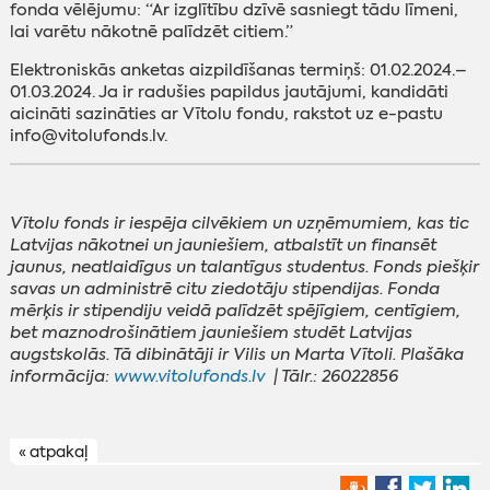
fonda vēlējumu: “Ar izglītību dzīvē sasniegt tādu līmeni,
lai varētu nākotnē palīdzēt citiem.”
Elektroniskās anketas aizpildīšanas termiņš: 01.02.2024.–
01.03.2024. Ja ir radušies papildus jautājumi, kandidāti
aicināti sazināties ar Vītolu fondu, rakstot uz e-pastu
info@vitolufonds.lv.
Vītolu fonds ir iespēja cilvēkiem un uzņēmumiem, kas tic
Latvijas nākotnei un jauniešiem, atbalstīt un finansēt
jaunus, neatlaidīgus un talantīgus studentus. Fonds piešķir
savas un administrē citu ziedotāju stipendijas. Fonda
mērķis ir stipendiju veidā palīdzēt spējīgiem, centīgiem,
bet maznodrošinātiem jauniešiem studēt Latvijas
augstskolās. Tā dibinātāji ir Vilis un Marta Vītoli. Plašāka
informācija:
www.vitolufonds.lv
| Tālr.: 26022856
« atpakaļ