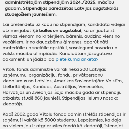
administrētajām stipendijām 2024./2025. mācību
gadam. Stipendijas paredzētas Latvijas augstskolās
studējošiem jauniešiem.
Lai pretendētu uz kādu no stipendijām, kandidāta vidējai
7,5 balles un augstākai
atzīmei jābūt
, kā arī jāatbilst
vismaz vienam no kritērijiem: bārenis, audzina viens no
vecākiem, ir no daudzbērnu ģimenes, apgrūtināti
materiālie un sociālie apstākļi, sasniegumi novada un
valsts mācību olimpiādēs. Kandidātam jāsagatavo
dokumenti un jāaizpilda
pieteikuma anketa>
Vītolu fonds administrē vairāk nekā 200 Latvijas
uzņēmumu, organizāciju, fondu, privātpersonu
ziedojumus no Latvijas, Amerikas Savienotajām Valstīm,
Lielbritānijas, Kanādas, Austrālijas, Venecuēlas,
Horvātijas un Zviedrijas. Šajā mācību gadā ar stipendiju
atbalstu studē 860 jaunieši. Stipendijas lielumu nosaka
ziedotājs.
Kopš 2002. gada Vītolu fonda administrētās stipendijas ir
saņēmuši vairāk kā 5000 studentu. Lepojamies, ka daļa
no viņiem jau ir atgriezušies fondā kā ziedotāji, īstenojot