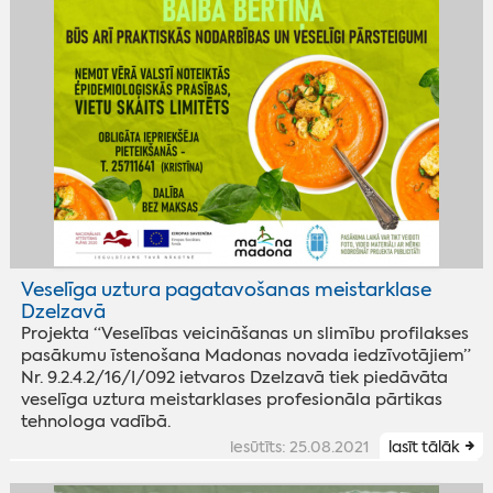
Veselīga uztura pagatavošanas meistarklase
Dzelzavā
Projekta “Veselības veicināšanas un slimību profilakses
pasākumu īstenošana Madonas novada iedzīvotājiem”
Nr. 9.2.4.2/16/I/092 ietvaros Dzelzavā tiek piedāvāta
veselīga uztura meistarklases profesionāla pārtikas
tehnologa vadībā.
iesūtīts: 25.08.2021
lasīt tālāk