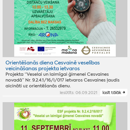
Orientēšanās diena Cesvainē veselības
veicināšanas projekta ietvaros
Projekta “Veselai un laimīgai ģimenei Cesvaines
novadā” Nr. 9.2.4.1/16/I/017 ietvaros Cesvaines ļaudis
aicināti uz orientēšanās dienu.
iesūtīts: 06.09.2021
lasīt tālāk