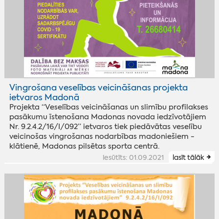
Vingrošana veselības veicināšanas projekta
ietvaros Madonā
Projekta “Veselības veicināšanas un slimību profilakses
pasākumu īstenošana Madonas novada iedzīvotājiem
Nr. 9.2.4.2/16/I/092” ietvaros tiek piedāvātas veselību
veicinošas vingrošanas nodarbības madoniešiem -
klātienē, Madonas pilsētas sporta centrā.
iesūtīts: 01.09.2021
lasīt tālāk