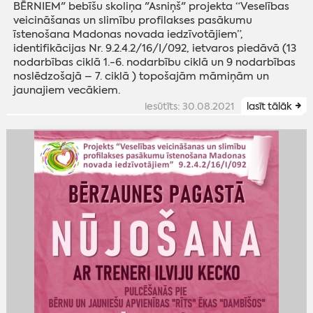
BĒRNIEM" bebīšu skoliņa "Asniņš" projekta “Veselības
veicināšanas un slimību profilakses pasākumu
īstenošana Madonas novada iedzīvotājiem”,
identifikācijas Nr. 9.2.4.2/16/I/092, ietvaros piedāvā (13
nodarbības ciklā 1.-6. nodarbību ciklā un 9 nodarbības
noslēdzošajā – 7. ciklā ) topošajām māmiņām un
jaunajiem vecākiem.
iesūtīts: 30.08.2021
lasīt tālāk