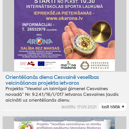
Orientēšanās diena Cesvainē veselības
veicināšanas projekta ietvaros
Projekta “Veselai un laimīgai ģimenei Cesvaines
novadā” Nr. 9.2.4.1/16/I/017 ietvaros Cesvaines ļaudis
aicināti uz orientēšanās dienu.
iesūtīts: 17.09.2021
lasīt tālāk