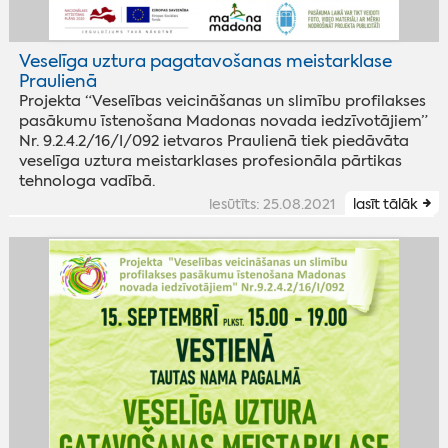
Veselīga uztura pagatavošanas meistarklase
Praulienā
Projekta “Veselības veicināšanas un slimību profilakses
pasākumu īstenošana Madonas novada iedzīvotājiem”
Nr. 9.2.4.2/16/I/092 ietvaros Praulienā tiek piedāvāta
veselīga uztura meistarklases profesionāla pārtikas
tehnologa vadībā.
iesūtīts: 25.08.2021
lasīt tālāk