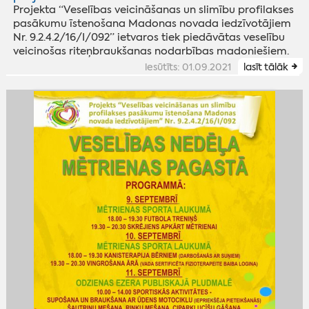
Projekta “Veselības veicināšanas un slimību profilakses
pasākumu īstenošana Madonas novada iedzīvotājiem
Nr. 9.2.4.2/16/I/092” ietvaros tiek piedāvātas veselību
veicinošas riteņbraukšanas nodarbības madoniešiem.
iesūtīts: 01.09.2021
lasīt tālāk