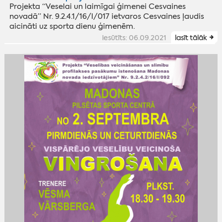
Projekta “Veselai un laimīgai ģimenei Cesvaines
novadā” Nr. 9.2.4.1/16/I/017 ietvaros Cesvaines ļaudis
aicināti uz sporta dienu ģimenēm.
iesūtīts: 06.09.2021
lasīt tālāk