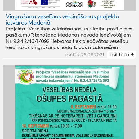
Vingrošana veselības veicināšanas projekta
ietvaros Madonā
Projekta “Veselības veicināšanas un slimību profilakses
pasākumu īstenošana Madonas novada iedzīvotājiem
Nr. 9.2.4.2/16/I/092” ietvaros tiek piedāvātas veselību
veicinošas vingrošanas nodarbības madoniešiem.
iesūtīts: 28.08.2021
lasīt tālāk