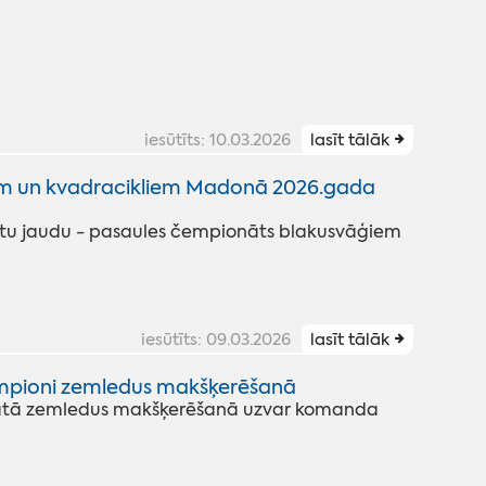
iesūtīts: 10.03.2026
lasīt tālāk
em un kvadracikliem Madonā 2026.gada
tu jaudu - pasaules čempionāts blakusvāģiem
iesūtīts: 09.03.2026
lasīt tālāk
empioni zemledus makšķerēšanā
tā zemledus makšķerēšanā uzvar komanda