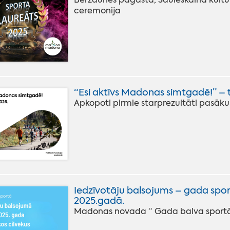
ceremonija
“Esi aktīvs Madonas simtgadē!” – t
Apkopoti pirmie starprezultāti pasā
Iedzīvotāju balsojums – gada sport
2025.gadā.
Madonas novada “ Gada balva sportā 