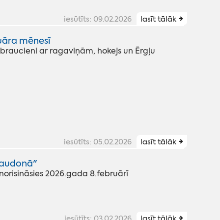
iesūtīts: 09.02.2026
lasīt tālāk
ruāra mēnesī
- braucieni ar ragaviņām, hokejs un Ērgļu
iesūtīts: 05.02.2026
lasīt tālāk
Ļaudonā"
risināsies 2026.gada 8.februārī
iesūtīts: 03.02.2026
lasīt tālāk