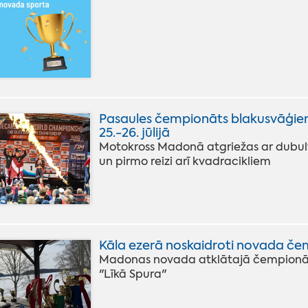
Pasaules čempionāts blakusvāģi
25.-26. jūlijā
Motokross Madonā atgriežas ar dubul
un pirmo reizi arī kvadracikliem
Kāla ezerā noskaidroti novada č
Madonas novada atklātajā čempionā
"Līkā Spura"