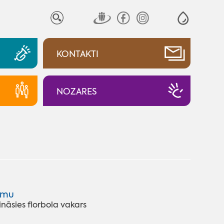
KONTAKTI
NOZARES
umu
ināsies florbola vakars