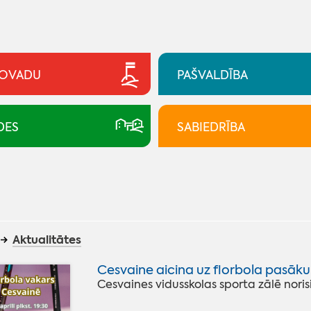
NOVADU
PAŠVALDĪBA
DES
SABIEDRĪBA
Aktualitātes
Cesvaine aicina uz florbola pasāk
Cesvaines vidusskolas sporta zālē noris