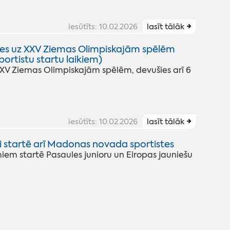
iesūtīts: 10.02.2026
lasīt tālāk
ies uz XXV Ziemas Olimpiskajām spēlēm
ortistu startu laikiem)
XXV Ziemas Olimpiskajām spēlēm, devušies arī 6
iesūtīts: 10.02.2026
lasīt tālāk
ki startē arī Madonas novada sportistes
miem startē Pasaules junioru un Eiropas jauniešu