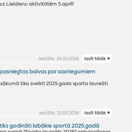
z Lieldienu aktivitātēm 5.aprīlī
iesūtīts: 24.03.2026
lasīt tālāk
pasniegtas balvas par sasniegumiem
sākumā tika sveikti 2025.gada sporta laureāti.
iesūtīts: 23.03.2026
lasīt tālāk
iks godināti labākie sportā 2025.gadā
ūras namā "Sporta laureāts 2025" apbalvošanas