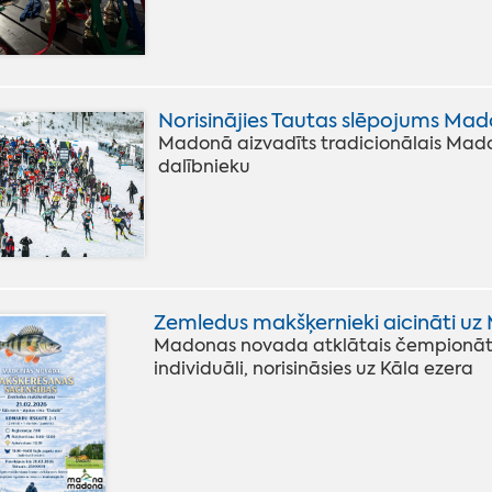
Norisinājies Tautas slēpojums Mad
Madonā aizvadīts tradicionālais Mado
dalībnieku
Zemledus makšķernieki aicināti u
Madonas novada atklātais čempionā
individuāli, norisināsies uz Kāla ezera