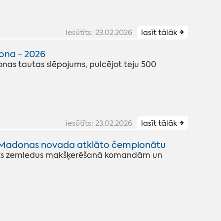
iesūtīts: 23.02.2026
lasīt tālāk
ona - 2026
nas tautas slēpojums, pulcējot teju 500
iesūtīts: 23.02.2026
lasīt tālāk
z Madonas novada atklāto čempionātu
ts zemledus makšķerēšanā komandām un