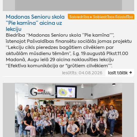
Madonas Senioru skola
Sabiedrība ▸ Sabiedrības līdzdalība
”Pie kamīna” aicina uz
lekciju
Biedrība “Madonas Senioru skola ”Pie kamīna””,
īstenojot Pašvaldības finansētu sociālās jomas projektu
“Lekciju cikls pieredzes bagātiem cilvēkiem par
aktuālām mūsdienu tēmām”, š.g. 19.augustā Plkst.11.00
Madonā, Augu ielā 29 aicina noklausīties lekciju
“Efektīva komunikācija ar "grūtiem cilvēkiem””.
iesūtīts: 04.08.2026
lasīt tālāk