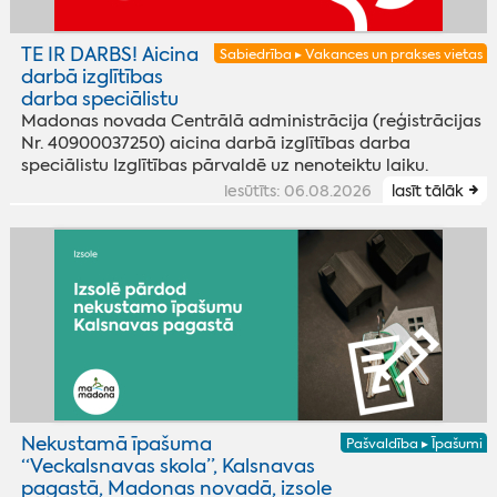
TE IR DARBS! Aicina
Sabiedrība ▸ Vakances un prakses vietas
darbā izglītības
darba speciālistu
Madonas novada Centrālā administrācija (reģistrācijas
Nr. 40900037250) aicina darbā izglītības darba
speciālistu Izglītības pārvaldē uz nenoteiktu laiku.
iesūtīts: 06.08.2026
lasīt tālāk
Nekustamā īpašuma
Pašvaldība ▸ Īpašumi
“Veckalsnavas skola”, Kalsnavas
pagastā, Madonas novadā, izsole