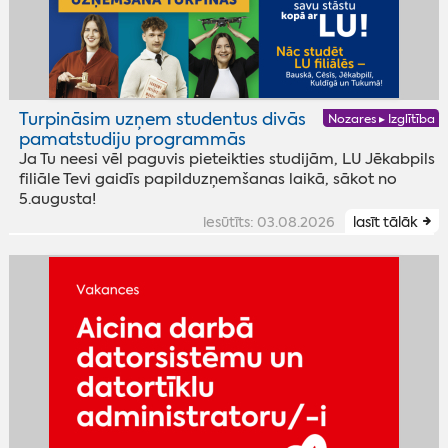
Turpināsim uzņem studentus divās
Nozares ▸ Izglītība
pamatstudiju programmās
Ja Tu neesi vēl paguvis pieteikties studijām, LU Jēkabpils
filiāle Tevi gaidīs papilduzņemšanas laikā, sākot no
5.augusta!
iesūtīts: 03.08.2026
lasīt tālāk