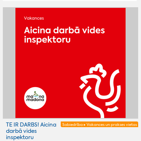
TE IR DARBS! Aicina
Sabiedrība ▸ Vakances un prakses vietas
darbā vides
inspektoru