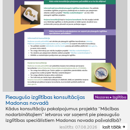
Pieaugušo izglītības konsultācijas
Nozares ▸ Izglītība
Madonas novadā
Kādus konsultāciju pakalpojumus projekta “Mācības
nodarbinātajiem” ietvaros var saņemt pie pieaugušo
izglītības speciālistiem Madonas novada pašvaldībā?
iesūtīts: 07.08.2026
lasīt tālāk