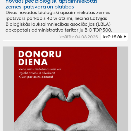
novads pēc bioloģiski apsaimniekotās
zemes īpatsvara un platības
Divos novados bioloģiski apsaimniekotas zemes
īpatsvars pārkāpis 40 % atzīmi, liecina Latvijas
Bioloģiskās lauksaimniecības asociācijas (LBLA)
apkopotais administratīvo teritoriju BIO TOP 500.
iesūtīts: 04.08.2026
lasīt tālāk