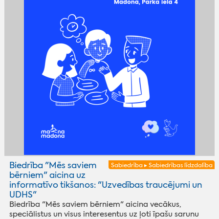
Biedrība "Mēs saviem
Sabiedrība ▸ Sabiedrības līdzdalība
bērniem" aicina uz
informatīvo tikšanos: "Uzvedības traucējumi un
UDHS"
Biedrība "Mēs saviem bērniem" aicina vecākus,
speciālistus un visus interesentus uz ļoti īpašu sarunu