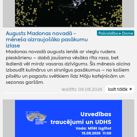
Augusts Madonas novadā -
Pašvaldība ▸ Dome
mēneša aizraujošāko pasākumu
izlase
Madonas novadā augusts ienāk ar vieglu rudens
pieskārienu – dabā jaušama vēsāka rīta rasa, bet
ikdienā vēl mirdz vasaras dzīvīgums. Šis mēnesis aicina
izbaudīt kulinārus un sirsnīgus pasākumus – no košiem
pilsētu un pagastu svētkiem līdz Māju kafejnīcām un
sezonas garšām.
iesūtīts: 06.08.2026
lasīt tālāk