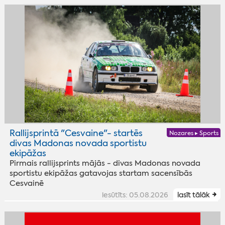
Rallijsprintā "Cesvaine"- startēs
Nozares ▸ Sports
divas Madonas novada sportistu
ekipāžas
Pirmais rallijsprints mājās - divas Madonas novada
sportistu ekipāžas gatavojas startam sacensībās
Cesvainē
iesūtīts: 05.08.2026
lasīt tālāk