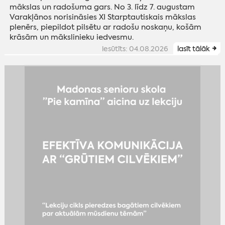
mākslas un radošuma gars. No 3. līdz 7. augustam
Varakļānos norisināsies XI Starptautiskais mākslas
plenērs, piepildot pilsētu ar radošu noskaņu, košām
krāsām un mākslinieku iedvesmu.
iesūtīts: 04.08.2026
lasīt tālāk