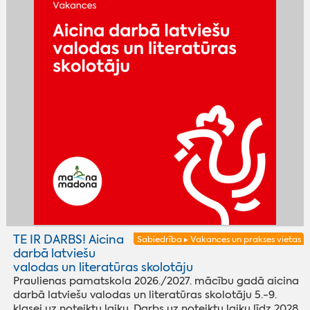
TE IR DARBS! Aicina
Sabiedrība ▸ Vakances un prakses vietas
darbā latviešu
valodas un literatūras skolotāju
Praulienas pamatskola 2026./2027. mācību gadā aicina
darbā latviešu valodas un literatūras skolotāju 5.-9.
klasei uz noteiktu laiku. Darbs uz noteiktu laiku līdz 2028.