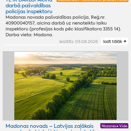
darbā pašvaldības
policijas inspektoru
Madonas novada pašvaldības policija, Reģ.nr.
40900040157, aicina darbā uz nenoteiktu laiku
inspektoru (profesijas kods pēc klasifikatora 3355 14).
Darba vieta: Madona.
iesūtīts: 05.08.2026
lasīt tālāk
Madonas novads – Latvijas zaļākais
Nozares ▸ Vide