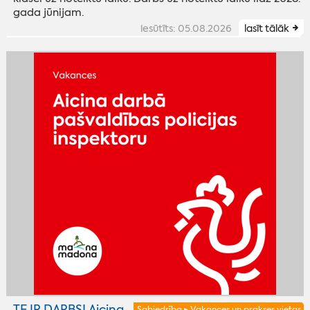
gada jūnijam.
iesūtīts: 05.08.2026
lasīt tālāk
TE IR DARBS! Aicina
Sabiedrība ▸ Vakances un prakses vietas