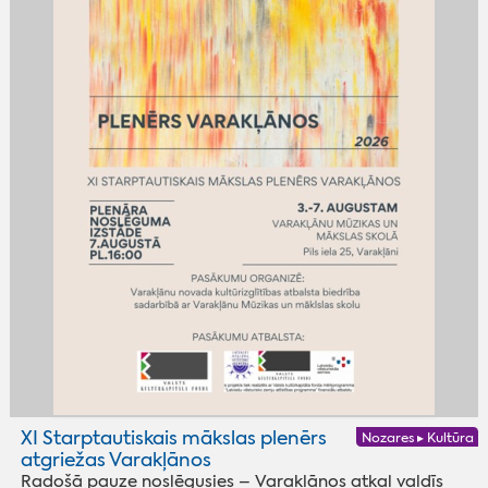
XI Starptautiskais mākslas plenērs
Nozares ▸ Kultūra
atgriežas Varakļānos
Radošā pauze noslēgusies – Varakļānos atkal valdīs