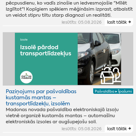
pēcpusdienu, ko vadīs zinošie un iedvesmojošie "Mīlēt
Izglītot"! Kopīgiem spēkiem mēģināsim izprast, atbalstīt
un veidot stipru tiltu starp diagnozi un realitāti.
iesūtīts: 05.08.2026
lasīt tālāk
Paziņojums par pašvaldības
Pašvaldība ▸ Īpašumi
kustamās mantas –
transportlīdzekļu, izsolēm
Madonas novada pašvaldība elektroniskajā izsoļu
vietnē organizē kustamās mantas – automašīnu
elektroniskās izsoles ar augšupejošu soli.
iesūtīts: 05.08.2026
lasīt tālāk