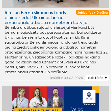
Rimi un Bērnu slimnīcas fonds
Sabiedrība ▸ Drošība
aicina ziedot Ukrainas bērnu
emocionālā atbalsta nometnēm Latvijā
Bērnībā drošības sajūtai un iespējai vienkārši būt
bērnam vajadzētu būt pašsaprotamai. Lai palīdzētu
Ukrainas bērniem to atgūt kaut uz mirkli, Rimi
sadarbībā ar Bērnu slimnīcas fondu jau trešo gadu
aicina ziedot psihoemocionālā atbalsta nometņu
organizēšanai. Ziedošanas kampaņa norisināsies līdz 23.
septembrim, un saziedotie līdzekļi palīdzēs nākamā
gada pavasarī Rīgā uzņemt aptuveni 40 Ukrainas
bērnus, viņu vecākus un aizbildņus, nodrošinot
profesionālu atbalstu un drošu vidi.
iesūtīts: 03.08.2026
lasīt tālāk