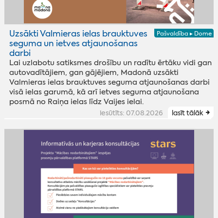
Uzsākti Valmieras ielas brauktuves
Pašvaldība ▸ Dome
seguma un ietves atjaunošanas
darbi
Lai uzlabotu satiksmes drošību un radītu ērtāku vidi gan
autovadītājiem, gan gājējiem, Madonā uzsākti
Valmieras ielas brauktuves seguma atjaunošanas darbi
visā ielas garumā, kā arī ietves seguma atjaunošana
posmā no Raiņa ielas līdz Vaijes ielai.
iesūtīts: 07.08.2026
lasīt tālāk