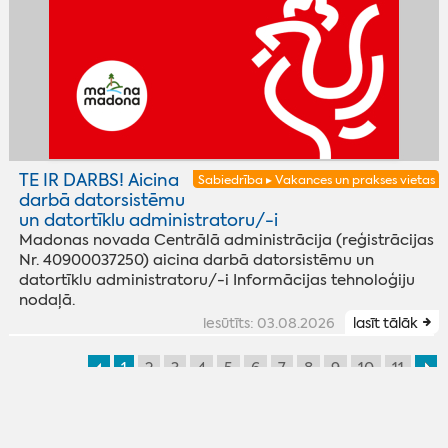
TE IR DARBS! Aicina
Sabiedrība ▸ Vakances un prakses vietas
darbā datorsistēmu
un datortīklu administratoru/-i
Madonas novada Centrālā administrācija (reģistrācijas
Nr. 40900037250) aicina darbā datorsistēmu un
datortīklu administratoru/-i Informācijas tehnoloģiju
nodaļā.
iesūtīts: 03.08.2026
lasīt tālāk
1
2
3
4
5
6
7
8
9
10
11
© 2008-2026 Madonas novads. Visas tiesības