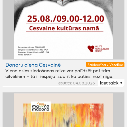
Donoru diena Cesvainē
Sabiedrība ▸ Veselība
Viena asins ziedošanas reize var palīdzēt pat trim
cilvēkiem – tā ir iespēja izdarīt ko patiesi nozīmīgu.
iesūtīts: 04.08.2026
lasīt tālāk