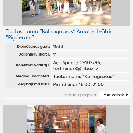
Tautas nama "Kalnagravas" Amatierteātris
"Piņģerots"
1998
Dibināšanas gads:
11
Dalībnieku skaits:
Aija Špure / 26102796,
Kolektīva vadītājs:
fortminor3@inbox.lv
Tautas nams “Kalnagravas”
Mēģinājuma vieta:
Pirmdienas 18.00-21.00
Mēģinājuma laiks:
Sarkaņu pagasts
Lasīt vairāk