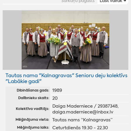
Sarkaņu pagasts
Lasīt vairāk
Tautas nama "Kalnagravas" Senioru deju kolektīvs
"Labākie gadi"
1989
Dibināšanas gads:
20
Dalībnieku skaits:
Daiga Maderniece / 29387348,
Kolektīva vadītājs:
daiga.maderniece@inbox.lv
Tautas nams “Kalnagravas”
Mēģinājuma vieta:
Ceturtdienās 19.30 - 22.30
Mēģinājuma laiks: