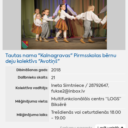
Tautas nama "Kalnagravas" Pirmsskolas bērnu
deju kolektīvs "Avotiņš"
2018
Dibināšanas gads:
21
Dalībnieku skaits:
Ineta Simtniece / 28792647,
Kolektīva vadītājs:
fukse2@inbox.lv
Multifunkcionālāis centrs “LOGS”
Mēģinājuma vieta:
Biksērē
Trešdienās vai ceturtdienās 18.00
Mēģinājuma laiks:
- 19.00