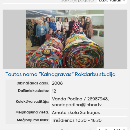
Sarkaņu pagasts
Lasīt vairāk
Tautas nama "Kalnagravas" Rokdarbu studija
2008
Dibināšanas gads:
12
Dalībnieku skaits:
Vanda Podiņa / 26987948,
Kolektīva vadītājs:
vandapodina@inbox.lv
Amatu skola Sarkaņos
Mēģinājuma vieta:
Trešdienās 10.30 - 16.30
Mēģinājuma laiks: