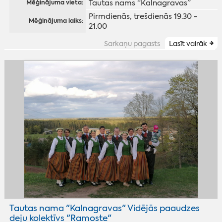
Tautas nams “Kalnagravas”
Mēģinājuma vieta:
Pirmdienās, trešdienās 19.30 -
Mēģinājuma laiks:
21.00
Sarkaņu pagasts
Lasīt vairāk
Tautas nama "Kalnagravas" Vidējās paaudzes
deju kolektīvs "Ramoste"