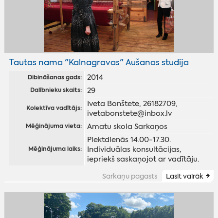
Tautas nama "Kalnagravas" Aušanas studija
2014
Dibināšanas gads:
29
Dalībnieku skaits:
Iveta Bonštete, 26182709,
Kolektīva vadītājs:
ivetabonstete@inbox.lv
Amatu skola Sarkaņos
Mēģinājuma vieta:
Piektdienās 14.00-17.30.
Individuālas konsultācijas,
Mēģinājuma laiks:
iepriekš saskaņojot ar vadītāju.
Sarkaņu pagasts
Lasīt vairāk