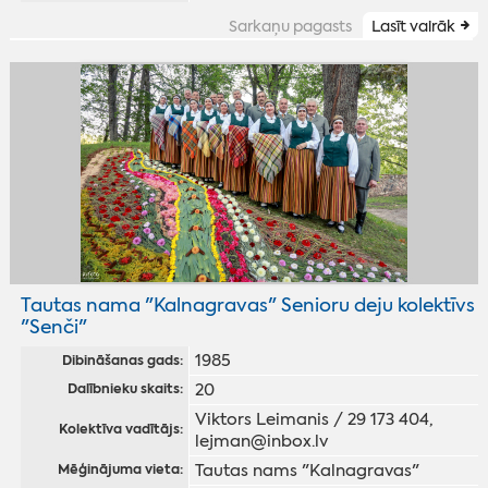
Sarkaņu pagasts
Lasīt vairāk
Tautas nama "Kalnagravas" Senioru deju kolektīvs
"Senči"
1985
Dibināšanas gads:
20
Dalībnieku skaits:
Viktors Leimanis / 29 173 404,
Kolektīva vadītājs:
lejman@inbox.lv
Tautas nams "Kalnagravas"
Mēģinājuma vieta: