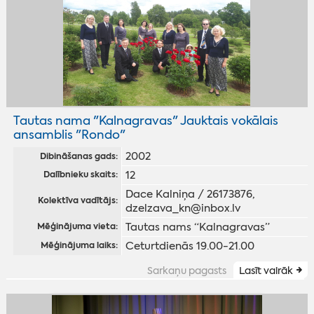
Tautas nama "Kalnagravas" Jauktais vokālais
ansamblis "Rondo"
2002
Dibināšanas gads:
12
Dalībnieku skaits:
Dace Kalniņa / 26173876,
Kolektīva vadītājs:
dzelzava_kn@inbox.lv
Tautas nams “Kalnagravas”
Mēģinājuma vieta:
Ceturtdienās 19.00-21.00
Mēģinājuma laiks:
Sarkaņu pagasts
Lasīt vairāk