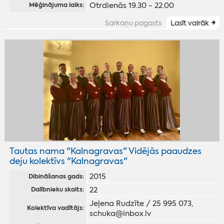
Otrdienās 19.30 - 22.00
Mēģinājuma laiks:
Sarkaņu pagasts
Lasīt vairāk
Tautas nama "Kalnagravas" Vidējās paaudzes
deju kolektīvs "Kalnagravas"
2015
Dibināšanas gads:
22
Dalībnieku skaits:
Jeļena Rudzīte / 25 995 073,
Kolektīva vadītājs:
schuka@inbox.lv