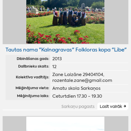
Tautas nama "Kalnagravas" Folkloras kopa "Libe"
2013
Dibināšanas gads:
12
Dalībnieku skaits:
Zane Laizāne 29404104,
Kolektīva vadītājs:
rozentale.zane@gmail.com
Amatu skola Sarkaņos
Mēģinājuma vieta:
Ceturtdien 17.30 - 19.30
Mēģinājuma laiks:
Sarkaņu pagasts
Lasīt vairāk