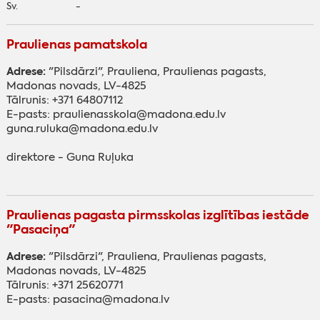
Sv.
-
Praulienas pamatskola
Adrese:
"Pilsdārzi", Prauliena, Praulienas pagasts,
Madonas novads, LV-4825
Tālrunis: +371 64807112
E-pasts: praulienasskola@madona.edu.lv
guna.ruluka@madona.edu.lv
direktore - Guna Ruļuka
Praulienas pagasta pirmsskolas izglītības iestāde
"Pasaciņa"
Adrese:
"Pilsdārzi", Prauliena, Praulienas pagasts,
Madonas novads, LV-4825
Tālrunis: +371 25620771
E-pasts: pasacina@madona.lv