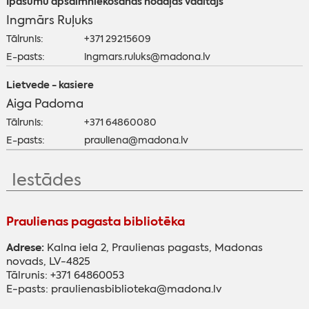
Īpašumu apsaimniekošanas nodaļas vadītājs
Ingmārs Ruļuks
Tālrunis:
+371 29215609
E-pasts:
ingmars.ruluks@madona.lv
Lietvede - kasiere
Aiga Padoma
Tālrunis:
+371 64860080
E-pasts:
prauliena@madona.lv
Iestādes
Praulienas pagasta bibliotēka
Adrese:
Kalna iela 2, Praulienas pagasts, Madonas
novads, LV-4825
Tālrunis: +371 64860053
E-pasts: praulienasbiblioteka@madona.lv