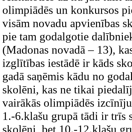
olimpiādēs un konkursos pi
visām novadu apvienības sk
pie tam godalgotie dalībni
(Madonas novadā – 13), kas
izglītības iestādē ir kāds s
gadā saņēmis kādu no godalg
skolēni, kas ne tikai piedalī
vairākās olimpiādēs izcīnīj
1.-6.klašu grupā tādi ir trīs
skolēni, bet 10.-12.klašu gr