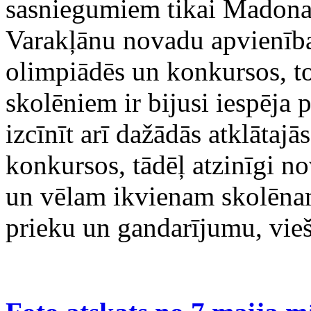
sasniegumiem tikai Madonas
Varakļānu novadu apvienība
olimpiādēs un konkursos, t
skolēniem ir bijusi iespēja 
izcīnīt arī dažādās atklātaj
konkursos, tādēļ atzinīgi n
un vēlam ikvienam skolēnam
prieku un gandarījumu, vieš