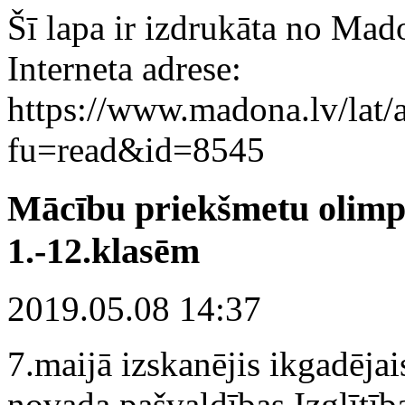
Šī lapa ir izdrukāta no Mad
Interneta adrese:
https://www.madona.lv/lat/a
fu=read&id=8545
Mācību priekšmetu olim
1.-12.klasēm
2019.05.08 14:37
7.maijā izskanējis ikgadēj
novada pašvaldības Izglītīb