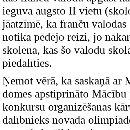
ieguva augsto II vietu (skol
jāatzīmē, ka franču valodas
notika pēdējo reizi, jo nāk
skolēna, kas šo valodu skol
piedalīties.
Ņemot vērā, ka saskaņā ar
domes apstiprināto Mācību 
konkursu organizēšanas kārt
dalībnieks novada olimpiād