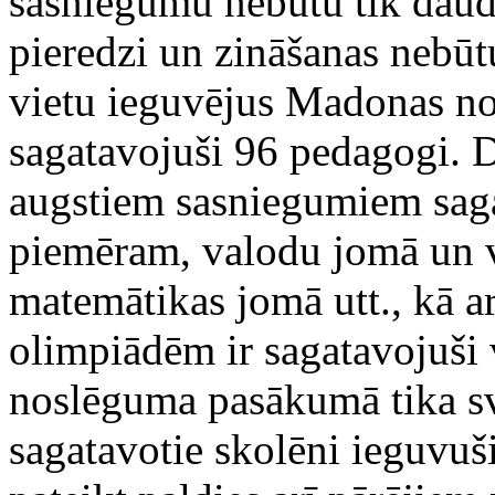
sasniegumu nebūtu tik daudz
pieredzi un zināšanas nebū
vietu ieguvējus Madonas nov
sagatavojuši 96 pedagogi. 
augstiem sasniegumiem saga
piemēram, valodu jomā un v
matemātikas jomā utt., kā ar
olimpiādēm ir sagatavojuši 
noslēguma pasākumā tika sv
sagatavotie skolēni ieguvuš