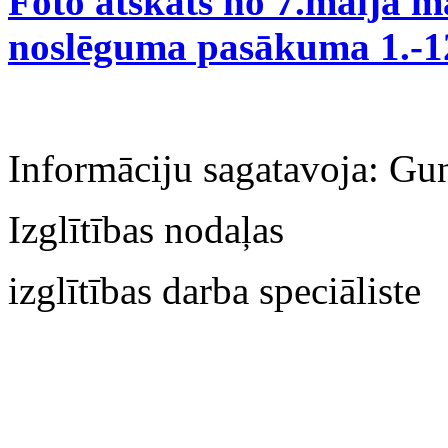
‌Foto atskats no 7.maija 
noslēguma pasākuma 1.-1
‌Informāciju sagatavoja: Gu
Izglītības nodaļas
izglītības darba speciāliste