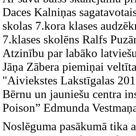
Daces Kalniņas sagatavota
skolas 7.kora klases audzēk
7.klases skolēns Ralfs Puzān
Atzinību par labāko latvieš
Jāņa Zābera piemiņai veltīt
"Aiviekstes Lakstīgalas 20
Bērnu un jauniešu centra in
Poison” Edmunda Vestmaņa
Noslēguma pasākumā tika ap