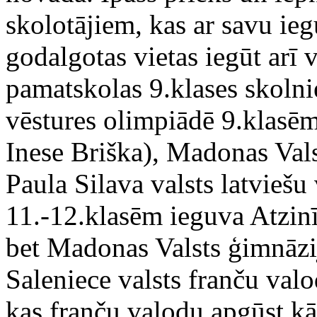
skolotājiem, kas ar savu ieg
godalgotas vietas iegūt arī
pamatskolas 9.klases skolni
vēstures olimpiādē 9.klasēm
Inese Briška), Madonas Vals
Paula Silava valsts latviešu
11.-12.klasēm ieguva Atzin
bet Madonas Valsts ģimnāzi
Saleniece valsts franču val
kas franču valodu apgūst kā