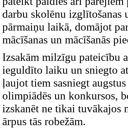
pateikt paldies arī pārējie
darbu skolēnu izglītošanas 
pārmaiņu laikā, domājot par
mācīšanas un mācīšanās pie
Izsakām milzīgu pateicību a
ieguldīto laiku un sniegto a
ļaujot tiem sasniegt augstu
olimpiādēs un konkursos, 
izskanēt ne tikai tuvākajos 
ārpus tās robežām.