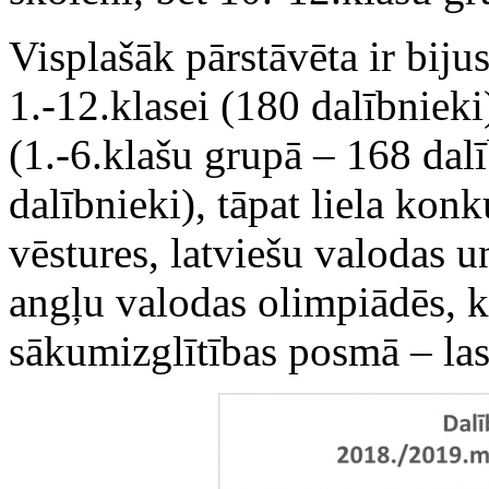
Visplašāk pārstāvēta ir bij
1.-12.klasei (180 dalībniek
(1.-6.klašu grupā – 168 dal
dalībnieki), tāpat liela konk
vēstures, latviešu valodas u
angļu valodas olimpiādēs, 
sākumizglītības posmā – las