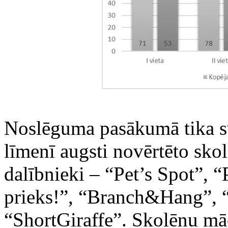
‌Noslēguma pasākumā tika sve
līmenī augsti novērtēto s
dalībnieki – “Pet’s Spot”, 
prieks!”, “Branch&Hang”,
“ShortGiraffe”. Skolēnu mā