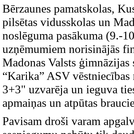
Bērzaunes pamatskolas, Ku
pilsētas vidusskolas un Mad
noslēguma pasākuma (9.-10
uzņēmumiem norisinājās fin
Madonas Valsts ģimnāzijas
“Karika” ASV vēstniecības r
3+3" uzvarēja un ieguva tie
apmaiņas un atpūtas brauci
Pavisam droši varam apgalv