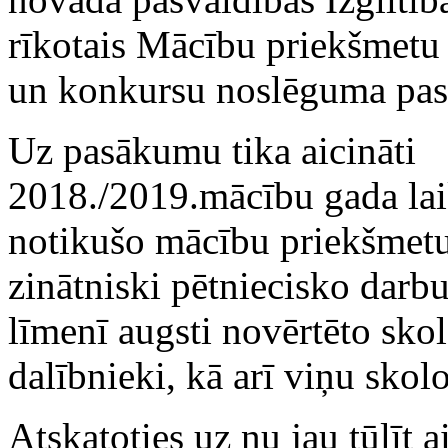
rīkotais Mācību priekšmetu
un konkursu noslēguma pa
Uz pasākumu tika aicināti
2018./2019.mācību gada la
notikušo mācību priekšmetu
zinātniski pētniecisko darbu 
līmenī augsti novērtēto s
dalībnieki, kā arī viņu skol
Atskatoties uz nu jau tūlīt