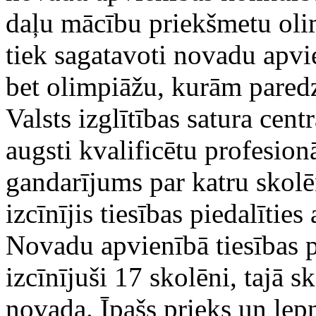
daļu mācību priekšmetu ol
tiek sagatavoti novadu apvi
bet olimpiāžu, kurām pared
Valsts izglītības satura cen
augsti kvalificētu profesion
gandarījums par katru skolē
izcīnījis tiesības piedalīties
Novadu apvienībā tiesības p
izcīnījuši 17 skolēni, tajā 
novada. Īpašs prieks un le