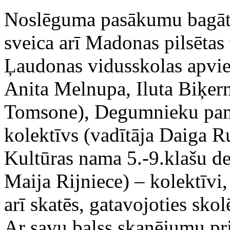
Noslēguma pasākumu bagāti
sveica arī Madonas pilsētas
Ļaudonas vidusskolas apvien
Anita Melnupa, Iluta Biķern
Tomsone), Degumnieku pamat
kolektīvs (vadītāja Daiga R
Kultūras nama 5.-9.klašu de
Maija Rijniece) – kolektīvi
arī skatēs, gatavojoties sk
Ar savu balss skanējumu pr