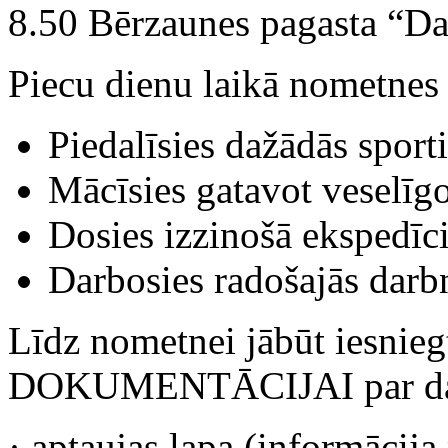
8.50 Bērzaunes pagasta “D
Piecu dienu laikā nometnes 
Piedalīsies dažādās sporti
Mācīsies gatavot veselīgo
Dosies izzinošā ekspedīci
Darbosies radošajās darb
Līdz nometnei jābūt iesni
DOKUMENTĀCIJAI par dal
· aptaujas lapa (informācija