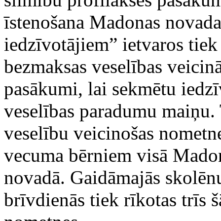
īstenošana Madonas novad
iedzīvotājiem” ietvaros tiek
bezmaksas veselības veicin
pasākumi, lai sekmētu iedzī
veselības paradumu maiņu. 
veselību veicinošas nometn
vecuma bērniem visā Mado
novadā. Gaidāmajās skolēn
brīvdienās tiek rīkotas trīs 