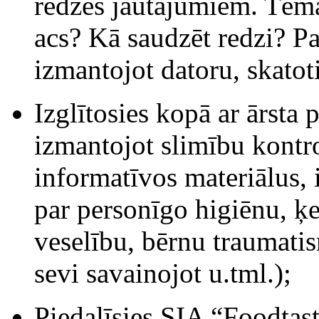
redzes jautājumiem. Tēma
acs? Kā saudzēt redzi? P
izmantojot datoru, skatoti
Izglītosies kopā ar ārsta
izmantojot slimību kontro
informatīvos materiālus,
par personīgo higiēnu, ķ
veselību, bērnu traumatis
sevi savainojot u.tml.);
Piedalīsies SIA “Foodtast