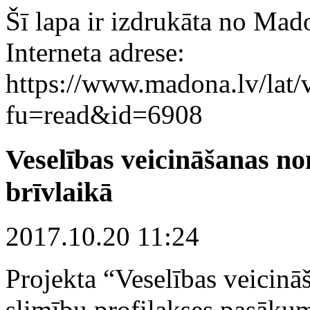
Šī lapa ir izdrukāta no Mad
Interneta adrese:
https://www.madona.lv/lat/v
fu=read&id=6908
Veselības veicināšanas n
brīvlaikā
2017.10.20 11:24
Projekta “Veselības veicinā
slimību profilakses pasāku