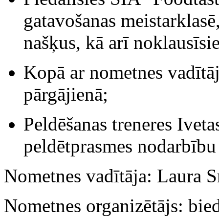
gatavošanas meistarklasē,
našķus, kā arī noklausīsi
Kopā ar nometnes vadītā
pārgājienā;
Peldēšanas treneres Ivet
peldētprasmes nodarbību 
Nometnes vadītāja: Laura S
Nometnes organizētājs: bied