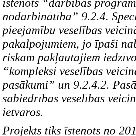
īstenots “darbības progra
nodarbinātība” 9.2.4. Spec
pieejamību veselības veicin
pakalpojumiem, jo īpaši na
riskam pakļautajiem iedzīv
“kompleksi veselības veicin
pasākumi” un 9.2.4.2. Pas
sabiedrības veselības veici
ietvaros.
Projekts tiks īstenots no 2