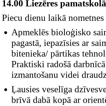
14.00 Liezēres pamatskol
Piecu dienu laikā nometnes 
Apmeklēs bioloģisko sai
pagastā, iepazīsies ar sa
bitenieka/ pārtikas tehn
Praktiski radošā darbnīc
izmantošanu videi draudz
Ļausies veselīga dzīves
brīvā dabā kopā ar orien