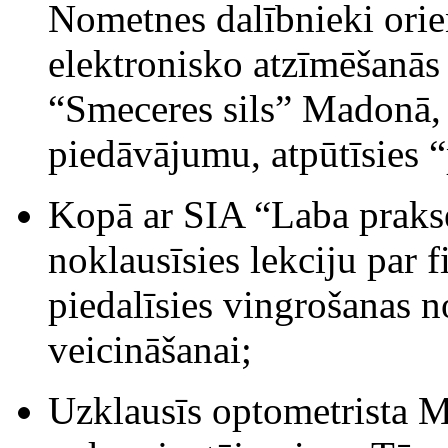
Nometnes dalībnieki orien
elektronisko atzīmēšanās 
“Smeceres sils” Madonā, i
piedāvājumu, atpūtīsies 
Kopā ar SIA “Laba prakse”
noklausīsies lekciju par 
piedalīsies vingrošanas n
veicināšanai;
Uzklausīs optometrista 