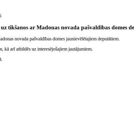
6
us uz tikšanos ar Madonas novada pašvaldības domes d
 Madonas novada pašvaldības domes jaunievēlētajiem deputātiem.
m, kā arī atbildēs uz interesējošajiem jautājumiem.
ā.