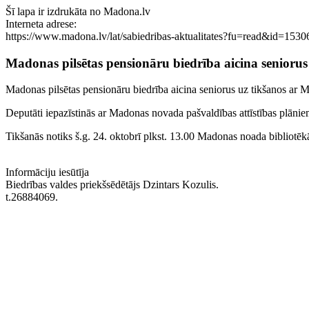
Šī lapa ir izdrukāta no Madona.lv
Interneta adrese:
https://www.madona.lv/lat/sabiedribas-aktualitates?fu=read&id=1530
Madonas pilsētas pensionāru biedrība aicina senior
Madonas pilsētas pensionāru biedrība aicina seniorus uz tikšanos ar
Deputāti iepazīstinās ar Madonas novada pašvaldības attīstības plānie
Tikšanās notiks š.g. 24. oktobrī plkst. 13.00 Madonas noada bibliotēk
Informāciju iesūtīja
Biedrības valdes priekšsēdētājs Dzintars Kozulis.
t.26884069.