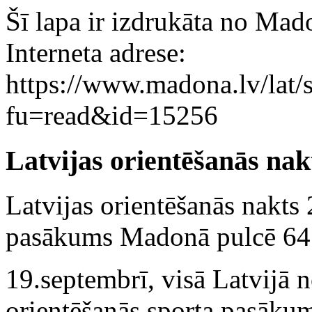
Šī lapa ir izdrukāta no Mad
Interneta adrese:
https://www.madona.lv/lat/s
fu=read&id=15256
Latvijas orientēšanās na
Latvijas orientēšanās nakts
pasākums Madonā pulcē 6
19.septembrī, visā Latvijā n
orientēšanās sporta pasākum