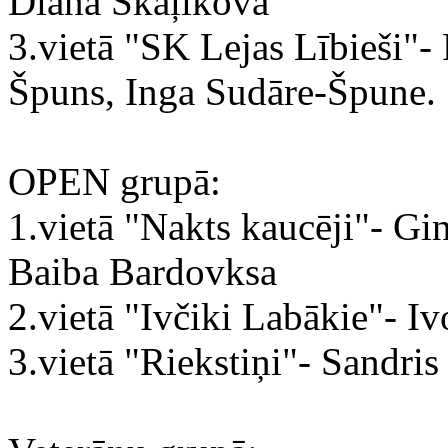
Diāna Škaļikova
3.vietā "SK Lejas Lībieši"-
Špuns, Inga Sudāre-Špune.
OPEN grupā:
1.vietā "Nakts kaucēji"- Gi
Baiba Bardovksa
2.vietā "Ivčiki Labākie"- I
3.vietā "Riekstiņi"- Sandris