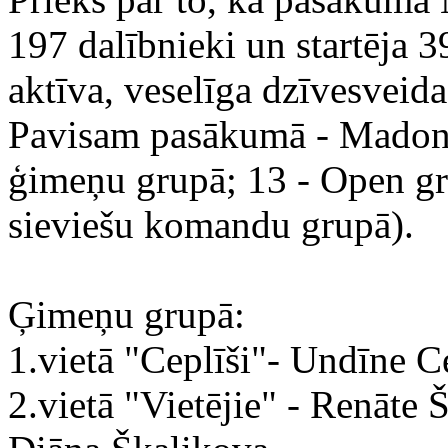
197 dalībnieki un startēja
aktīva, veselīga dzīvesveid
Pavisam pasākumā - Madonā
ģimeņu grupā; 13 - Open gru
sieviešu komandu grupā).
Ģimeņu grupā:
1.vietā "Ceplīši"- Undīne C
2.vietā "Vietējie" - Renāte 