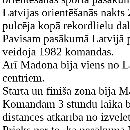
Latvijas orientēšanās nakts
pulcēja kopā rekordlielu d
Pavisam pasākumā Latvijā pi
veidoja 1982 komandas.
Arī Madona bija viens no L
centriem.
Starta un finiša zona bija M
Komandām 3 stundu laikā bi
distances atkarībā no izvēlē
Prieks par to, ka pasākumā 