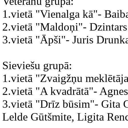
Veterānu grupā:
1.vietā "Vienalga kā"- Baib
2.vietā "Maldoņi"- Dzintar
3.vietā "Āpši"- Juris Drunk
Sieviešu grupā:
1.vietā "Zvaigžņu meklētāja
2.vietā "A kvadrātā"- Agnes
3.vietā "Drīz būsim"- Gita 
Lelde Gūtšmite, Ligita Ren