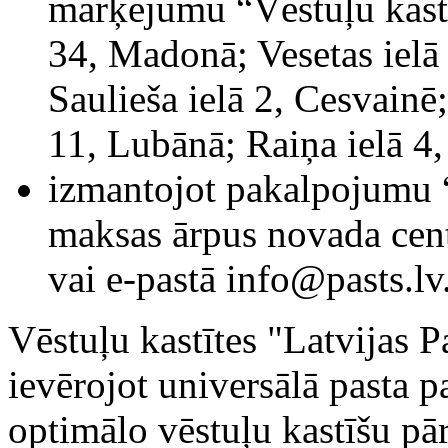
marķējumu “Vēstuļu kastīt
34, Madonā; Vesetas ielā
Saulieša ielā 2, Cesvainē;
11, Lubānā; Raiņa ielā 4,
izmantojot pakalpojumu “
maksas ārpus novada cent
vai e-pastā info@pasts.lv
Vēstuļu kastītes "Latvijas P
ievērojot universālā pasta 
optimālo vēstuļu kastīšu pā