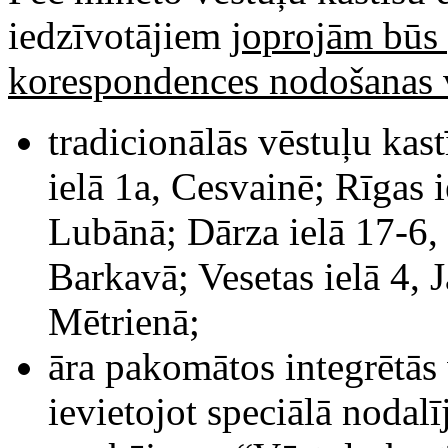
iedzīvotājiem
joprojām būs 
korespondences nodošanas v
tradicionālās vēstuļu kast
ielā 1a, Cesvainē; Rīgas i
Lubānā; Dārza ielā 17-6, 
Barkavā; Vesetas ielā 4, 
Mētrienā;
āra pakomātos integrētās 
ievietojot speciālā nodal