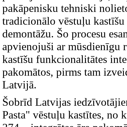
pakāpenisku tehniski noliet
tradicionālo vēstuļu kastīšu
demontāžu. Šo procesu esa
apvienojuši ar mūsdienīgu r
kastīšu funkcionalitātes i
pakomātos, pirms tam izvei
Latvijā.
Šobrīd Latvijas iedzīvotāji
Pasta" vēstuļu kastītes, no 