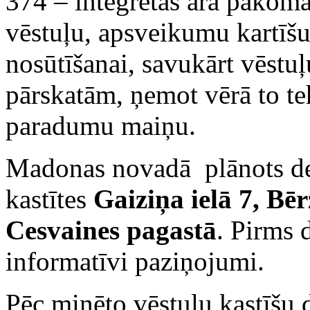
374 – integrētas āra pakomā
vēstuļu, apsveikumu kartīš
nosūtīšanai, savukārt vēstuļ
pārskatām, ņemot vērā to te
paradumu maiņu.
Madonas novadā plānots dem
kastītes
Gaiziņa ielā 7, Bē
Cesvaines pagastā
. Pirms 
informatīvi paziņojumi.
Pēc minēto vēstuļu kastīš