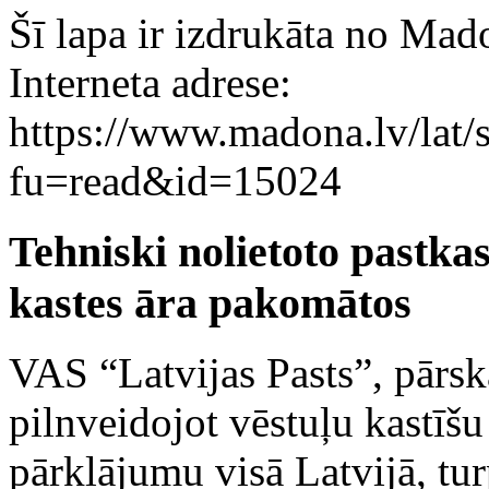
Šī lapa ir izdrukāta no Mad
Interneta adrese:
https://www.madona.lv/lat/s
fu=read&id=15024
Tehniski nolietoto pastkas
kastes āra pakomātos
VAS “Latvijas Pasts”, pārsk
pilnveidojot vēstuļu kastīšu
pārklājumu visā Latvijā, tu