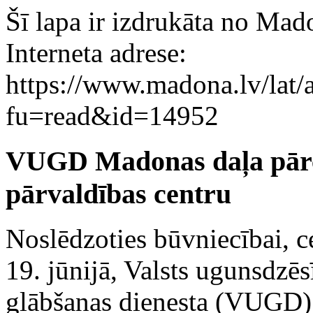
Šī lapa ir izdrukāta no Mad
Interneta adrese:
https://www.madona.lv/lat/a
fu=read&id=14952
VUGD Madonas daļa pārcē
pārvaldības centru
Noslēdzoties būvniecībai, c
19. jūnijā, Valsts ugunsdzēs
glābšanas dienesta (VUGD