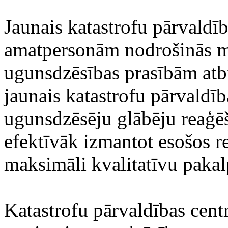
Jaunais katastrofu pārvald
amatpersonām nodrošinās m
ugunsdzēsības prasībām atbi
jaunais katastrofu pārvaldī
ugunsdzēsēju glābēju reaģē
efektīvāk izmantot esošos re
maksimāli kvalitatīvu paka
Katastrofu pārvaldības centr