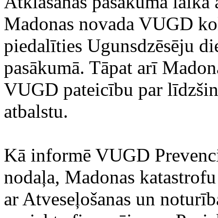
Atklāšanas pasākuma laikā 
Madonas novada VUGD kolēģ
piedalīties Ugunsdzēsēju di
pasākumā. Tāpat arī Madon
VUGD pateicību par līdzšin
atbalstu.
Kā informē VUGD
Prevenc
nodaļa,
Madonas katastrofu 
ar Atveseļošanas un noturīb