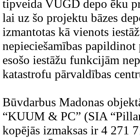
tipveida VUGD depo ēku pro
lai uz šo projektu bāzes dep
izmantotas kā vienots iestāž
nepieciešamības papildinot p
esošo iestāžu funkcijām ne
katastrofu pārvaldības centr
Būvdarbus Madonas objektā
“KUUM & PC” (SIA “Pillar 
kopējās izmaksas ir 4 271 7