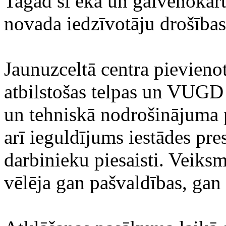
Tagad šī ēka un galvenokārt 
novada iedzīvotāju drošības
Jaunuzceltā centra pievieno
atbilstošas telpas un VUGD
un tehniskā nodrošinājuma p
arī ieguldījums iestādes pre
darbinieku piesaisti. Veiks
vēlēja gan pašvaldības, gan 