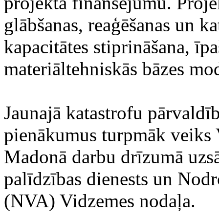
projekta finansējumu. Projek
glābšanas, reaģēšanas un ka
kapacitātes stiprināšana, ī
materiāltehniskās bāzes mod
Jaunajā katastrofu pārvaldīb
pienākumus turpmāk veiks 
Madonā darbu drīzumā uzsā
palīdzības dienests un Nodr
(NVA) Vidzemes nodaļa.