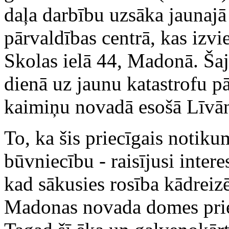
daļa darbību uzsāka jaunajā
pārvaldības centrā, kas izvi
Skolas ielā 44, Madonā. Šaj
dienā uz jaunu katastrofu pā
kaimiņu novadā esošā Līv
To, ka šis priecīgais notiku
būvniecību - raisījusi intere
kad sākusies rosība kādreizē
Madonas novada domes prie