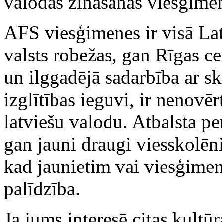
valodas zināšanas viesģimen
AFS viesģimenes ir visā Lat
valsts robežas, gan Rīgas ce
un ilggadējā sadarbība ar s
izglītības ieguvi, ir nenovē
latviešu valodu. Atbalsta pe
gan jauni draugi viesskolēn
kad jaunietim vai viesģime
palīdzība.
Ja jums interesē citas kultūr