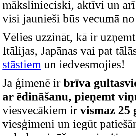
mākslinieciski, aktīvi un ar
visi jaunieši būs vecumā no
Vēlies uzzināt, kā ir uzņem
Itālijas, Japānas vai pat tāl
stāstiem
un iedvesmojies!
Ja ģimenē ir
brīva gultasvi
ar ēdināšanu, pieņemt viņ
viesvecākiem ir
vismaz 25 
viesģimeni un iegūt patieš