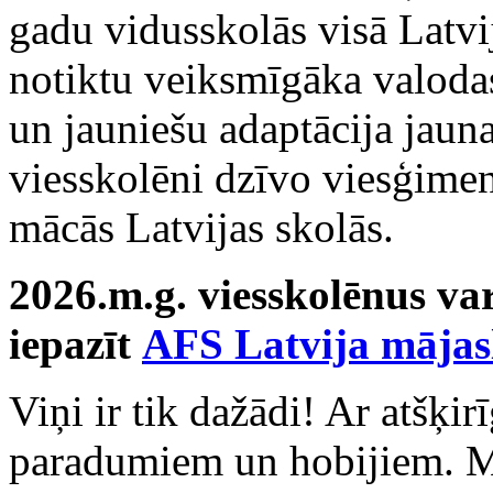
gadu vidusskolās visā Latvi
notiktu veiksmīgāka valoda
un jauniešu adaptācija jauna
viesskolēni dzīvo viesģime
mācās Latvijas skolās.
2026.m.g. viesskolēnus va
iepazīt
AFS Latvija mājas
Viņi ir tik dažādi! Ar atšķir
paradumiem un hobijiem. Mu