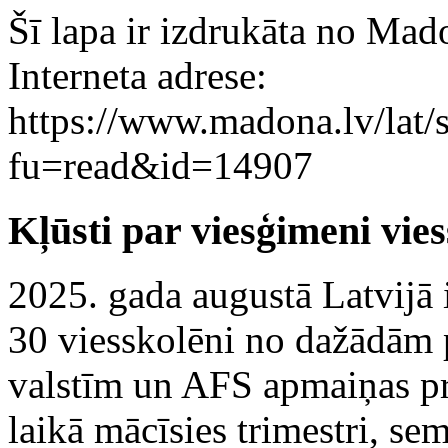
Šī lapa ir izdrukāta no Mad
Interneta adrese:
https://www.madona.lv/lat/s
fu=read&id=14907
Kļūsti par viesģimeni vie
2025. gada augustā Latvijā 
30 viesskolēni no dažādām 
valstīm un AFS apmaiņas 
laikā mācīsies trimestri, sem