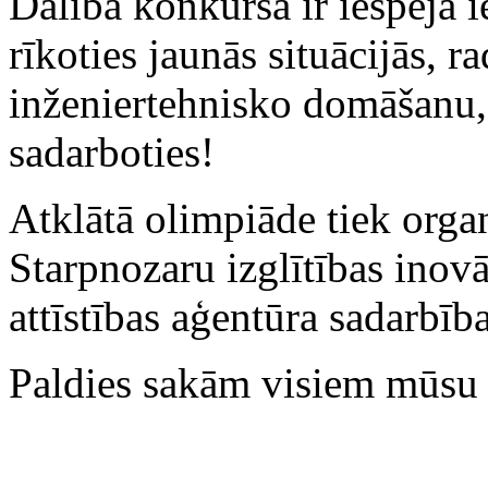
Dalība konkursā ir iespēja 
rīkoties jaunās situācijās, r
inženiertehnisko domāšanu,
sadarboties!
Atklātā olimpiāde tiek orga
Starpnozaru izglītības inovā
attīstības aģentūra sadarbība
Paldies sakām visiem mūsu a