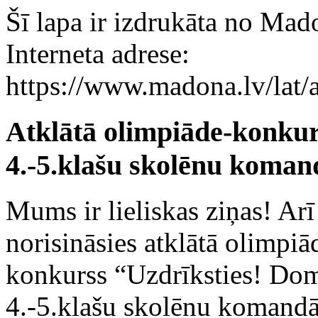
Šī lapa ir izdrukāta no Mad
Interneta adrese:
https://www.madona.lv/lat/
Atklātā olimpiāde-konkur
4.-5.klašu skolēnu koma
Mums ir lieliskas ziņas! Ar
norisināsies atklātā olimpiā
konkurss “Uzdrīksties! Do
4.-5.klašu skolēnu komand