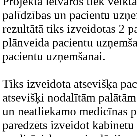
Projekta ietvaros tiek veik
palīdzības un pacientu uzņ
rezultātā tiks izveidotas 2
plānveida pacientu uzņemša
pacientu uzņemšanai.
Tiks izveidota atsevišķa pa
atsevišķi nodalītām palātām
un neatliekamo medicīnas 
paredzēts izveidot kabinet