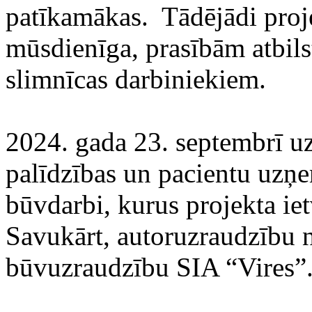
patīkamākas. Tādējādi projek
mūsdienīga, prasībām atbils
slimnīcas darbiniekiem.
2024. gada 23. septembrī u
palīdzības un pacientu uzņ
būvdarbi, kurus projekta ie
Savukārt, autoruzraudzību 
būvuzraudzību SIA “Vires”