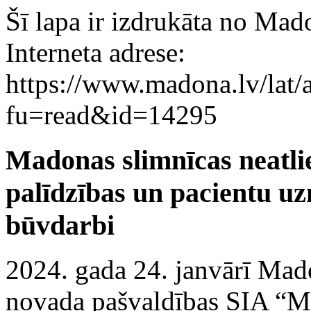
Šī lapa ir izdrukāta no Mad
Interneta adrese:
https://www.madona.lv/lat/a
fu=read&id=14295
Madonas slimnīcas neatl
palīdzības un pacientu u
būvdarbi
2024. gada 24. janvārī Mad
novada pašvaldības SIA “