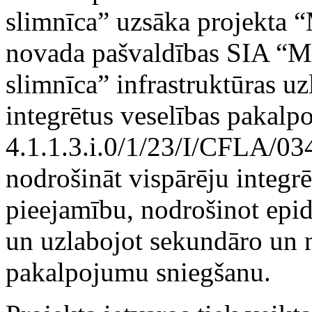
slimnīca” uzsāka projekta 
novada pašvaldības SIA “
slimnīca” infrastruktūras uz
integrētus veselības pakalp
4.1.1.3.i.0/1/23/I/CFLA/034
nodrošināt vispārēju integr
pieejamību, nodrošinot epi
un uzlabojot sekundāro un 
pakalpojumu sniegšanu.