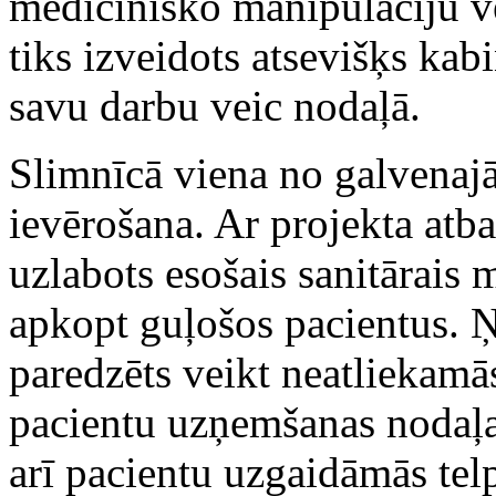
medicīnisko manipulāciju ve
tiks izveidots atsevišķs kab
savu darbu veic nodaļā.
Slimnīcā viena no galvenaj
ievērošana. Ar projekta atba
uzlabots esošais sanitārais 
apkopt guļošos pacientus. Ņ
paredzēts veikt neatliekamā
pacientu uzņemšanas nodaļas
arī pacientu uzgaidāmās telp