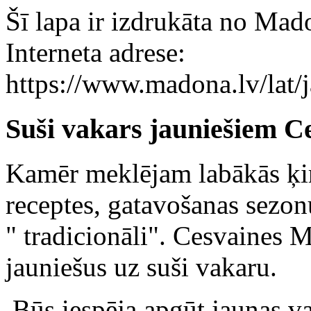
Šī lapa ir izdrukāta no Mad
Interneta adrese:
https://www.madona.lv/lat
Suši vakars jauniešiem C
Kamēr meklējam labākās ķi
receptes, gatavošanas sezo
" tradicionāli". Cesvaines 
jauniešus uz suši vakaru.
Būs iespēja apgūt jaunas va