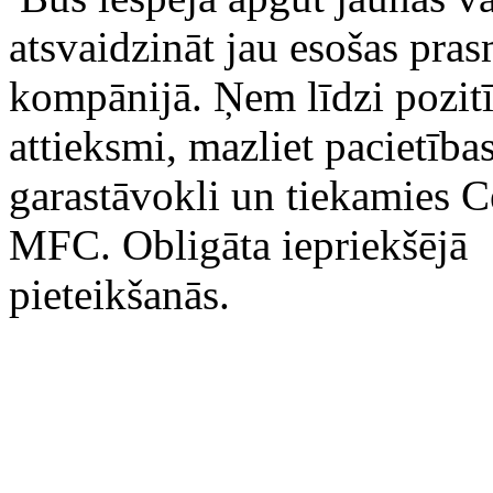
atsvaidzināt jau esošas pras
kompānijā. Ņem līdzi pozit
attieksmi, mazliet pacietība
garastāvokli un tiekamies C
MFC. Obligāta iepriekšējā
pieteikšanās.