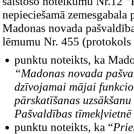
saistošo noteikumu Nr.12 “
nepieciešamā zemesgabala pā
Madonas novada pašvaldības
lēmumu Nr. 455 (protokols N
punktu noteikts, ka Mad
“Madonas novada pašva
dzīvojamai mājai funkci
pārskatīšanas uzsākšanu 
Pašvaldības tīmekļvietn
punktu noteikts, ka “
Pri