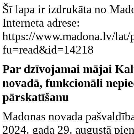
Šī lapa ir izdrukāta no Mad
Interneta adrese:
https://www.madona.lv/lat/
fu=read&id=14218
Par dzīvojamai mājai Ka
novadā, funkcionāli nepi
pārskatīšanu
Madonas novada pašvaldīb
2024. gada 29. augustā pie