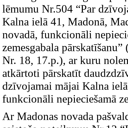
lēmumu Nr.504 “Par dzīvoj
Kalna ielā 41, Madonā, Ma
novadā, funkcionāli nepiec
zemesgabala pārskatīšanu” 
Nr. 18, 17.p.), ar kuru nole
atkārtoti pārskatīt daudzdz
dzīvojamai mājai Kalna ie
funkcionāli nepieciešamā z
Ar Madonas novada pašvaldī