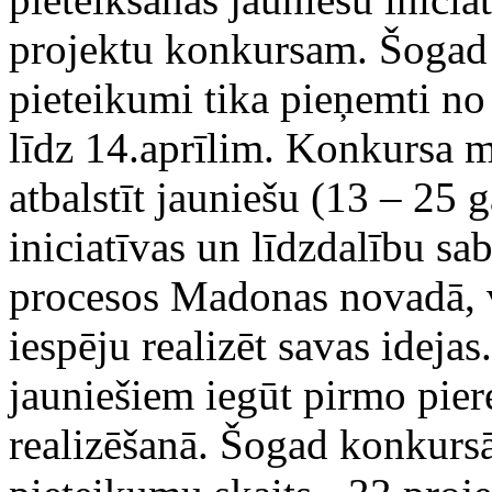
projektu konkursam. Šogad
pieteikumi tika pieņemti no
līdz 14.aprīlim. Konkursa m
atbalstīt jauniešu (13 – 25 g
iniciatīvas un līdzdalību sa
procesos Madonas novadā, ve
iespēju realizēt savas idejas
jauniešiem iegūt pirmo pier
realizēšanā. Šogad konkursā