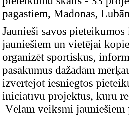
pieteikumu skaits - 33 proj
pagastiem, Madonas, Lubān
Jaunieši savos pieteikumos i
jauniešiem un vietējai kopi
organizēt sportiskus, infor
pasākumus dažādām mērķaud
izvērtējot iesniegtos pieteik
iniciatīvu projektus, kuru re
Vēlam veiksmi jauniešiem pr