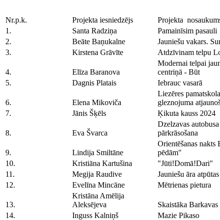
Nr.p.k.
Projekta iesniedzējs
Projekta nosaukum
1.
Santa Radziņa
Pamainīsim pasauli
2.
Beāte Baņukalne
Jauniešu vakars. Su
3.
Kirstena Grāvīte
Atdzīvinam telpu L
Modernai telpai jau
4.
Elīza Baranova
centriņā - Būt
5.
Dagnis Platais
Iebrauc vasarā
Liezēres pamatskola
6.
Elena Mikoviča
gleznojuma atjauno
7.
Jānis Šķēls
Ķikuta kauss 2024
Dzelzavas autobusa 
8.
Eva Švarca
pārkrāsošana
Orientēšanas nakts 
9.
Lindija Smiltāne
pēdām"
10.
Kristiāna Kartušina
"Jūti!Domā!Dari"
11.
Megija Raudive
Jauniešu āra atpūtas
12.
Evelīna Mincāne
Mētrienas pietura
Kristāna Amēlija
13.
Aleksējeva
Skaistāka Barkavas 
14.
Inguss Kalniņš
Mazie Pikaso