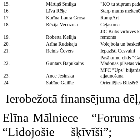
15.
Mārtiņš Smilga
"KO tu stipram pada
16.
Līva Rēķe
Starp mums meiten
17.
Karīna Laura Grosa
RampArt
18.
Rēzija Vecozola
Ceļasoma
JIC Kubs virtuves k
19.
Roberta Kellija
remonts
20.
Arīna Rudskaja
Volejbola un basketb
21.
Reinis Čevers
Iepazīsti Cesvaini
Pasākumu cikls "Ga
22.
Guntars Baņukalns
Madonas pilsētas v
MFC "Ups" biljarda
23.
Ance Jesinska
atjaunošana
24.
Sabīne Gailīte
Orientējies Biksērē
Ierobežotā finansējuma dēļ,
Elīna Mālniece “Forums 
“Lidojošie šķīvīši”;