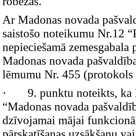
robežas.
Ar Madonas novada pašvaldī
saistošo noteikumu Nr.12 “
nepieciešamā zemesgabala pā
Madonas novada pašvaldības
lēmumu Nr. 455 (protokols N
· 9. punktu noteikts, ka
“Madonas novada pašvaldī
dzīvojamai mājai funkcionā
pārskatīšanas uzsākšanu vai