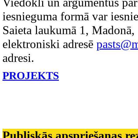
Viedokli un argumentus par
iesnieguma formā var iesni
Saieta laukumā 1, Madonā, 
elektroniski adresē
pasts@m
adresi.
PROJEKTS
Publiskā
s apspriešanas re