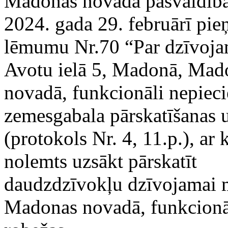
Madonas novada pašvaldīb
2024. gada 29. februārī pi
lēmumu Nr.70 “Par dzīvoja
Avotu ielā 5, Madonā, Mad
novadā, funkcionāli nepiec
zemesgabala pārskatīšanas 
(protokols Nr. 4, 11.p.), ar 
nolemts uzsākt pārskatīt
daudzdzīvokļu dzīvojamai m
Madonas novadā, funkcionā