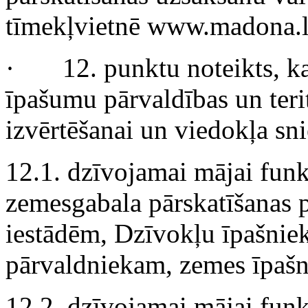
tīmekļvietnē www.madona.l
· 12. punktu noteikts, k
īpašumu pārvaldības un teri
izvērtēšanai un viedokļa sn
12.1. dzīvojamai mājai fun
zemesgabala pārskatīšanas p
iestādēm, Dzīvokļu īpašnie
pārvaldniekam, zemes īpaš
12.2. dzīvojamai mājai fun