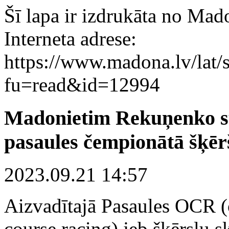
Šī lapa ir izdrukāta no Mad
Interneta adrese:
https://www.madona.lv/lat/s
fu=read&id=12994
Madonietim Rekuņenko s
pasaules čempionātā šķēr
2023.09.21 14:57
Aizvadītajā Pasaules OCR (
course racing) jeb šķērsļu s