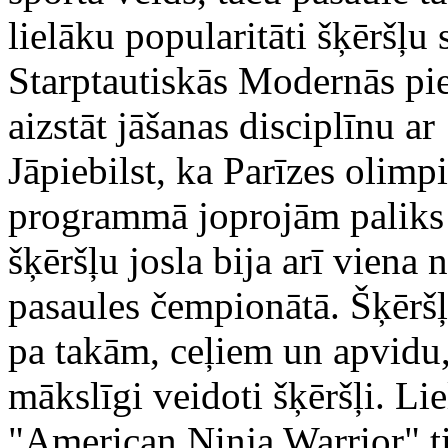
lielāku popularitāti šķēršļu 
Starptautiskās Modernās pi
aizstāt jāšanas disciplīnu ar
Jāpiebilst, ka Parīzes olimp
programmā joprojām paliks 
šķēršļu josla bija arī viena 
pasaules čempionātā. Šķēršļ
pa takām, ceļiem un apvidu,
mākslīgi veidoti šķēršļi. Lie
"American Ninja Warrior" tip