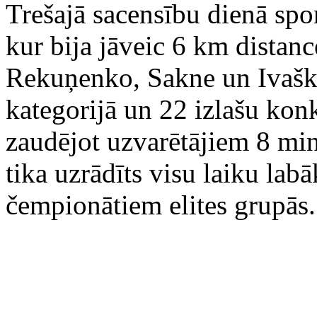
Trešajā sacensību dienā spor
kur bija jāveic 6 km distanc
Rekuņenko, Sakne un Ivaškin
kategorijā un 22 izlašu konk
zaudējot uzvarētājiem 8 min
tika uzrādīts visu laiku labā
čempionātiem elites grupās.