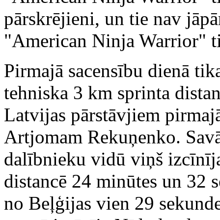
pārskrējieni, un tie nav jāpā
"American Ninja Warrior" ti
Pirmajā sacensību dienā tika
tehniska 3 km sprinta dista
Latvijas pārstāvjiem pirmajā
Artjomam Rekuņenko. Savā 
dalībnieku vidū viņš izcīnī
distancē 24 minūtes un 32 
no Beļģijas vien 29 sekund