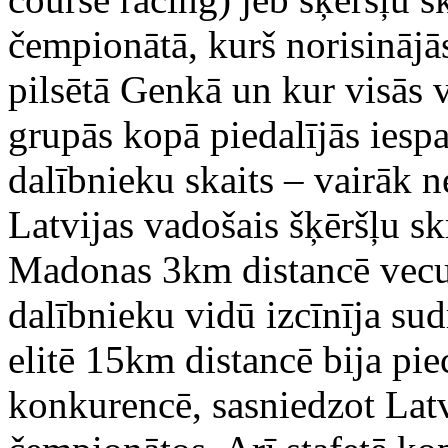
čempionātā, kurš norisinājā
pilsētā Genkā un kur visās
grupās kopā piedalījās iesp
dalībnieku skaits – vairāk n
Latvijas vadošais šķēršļu 
Madonas 3km distancē vecu
dalībnieku vidū izcīnīja su
elitē 15km distancē bija pi
konkurencē, sasniedzot Latv