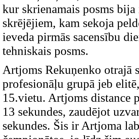
kur skrienamais posms bija 
skrējējiem, kam sekoja pel
ieveda pirmās sacensību dien
tehniskais posms.
Artjoms Rekuņenko otrajā sa
profesionāļu grupā jeb elitē
15.vietu. Artjoms distance 
13 sekundes, zaudējot uzva
sekundes. Šis ir Artjoma lab