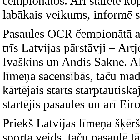
čempionātos. Arī stafetē kop
labākais veikums, informē sp
Pasaules OCR čempionātā ap
trīs Latvijas pārstāvji – A
Ivaškins un Andis Sakne. Al
līmeņa sacensībās, taču ma
kārtējais starts starptautisk
startējis pasaules un arī E
Priekš Latvijas līmeņa šķērš
sporta veids, taču pasaulē t