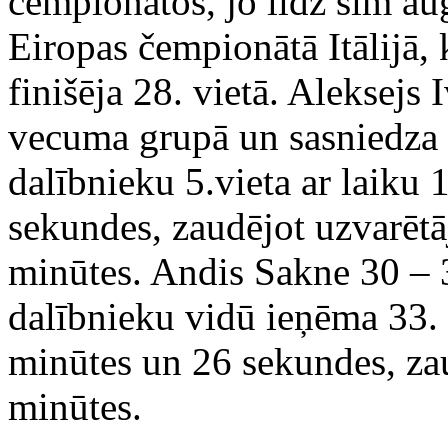
čempionātos, jo līdz šim aug
Eiropas čempionātā Itālijā, 
finišēja 28. vietā. Aleksejs 
vecuma grupā un sasniedza ļ
dalībnieku 5.vieta ar laiku
sekundes, zaudējot uzvarētāj
minūtes. Andis Sakne 30 –
dalībnieku vidū ieņēma 33. 
minūtes un 26 sekundes, za
minūtes.