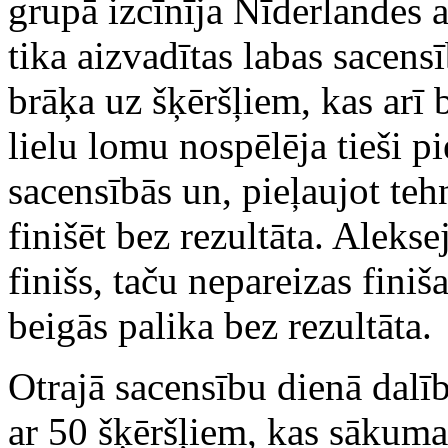
grupā izcīnīja Nīderlandes a
tika aizvadītas labas sacensī
brāķa uz šķēršļiem, kas arī
lielu lomu nospēlēja tieši 
sacensībās un, pieļaujot teh
finišēt bez rezultāta. Alekse
finišs, taču nepareizas finiš
beigās palika bez rezultāta.
Otrajā sacensību dienā dalī
ar 50 šķēršļiem, kas sākuma 