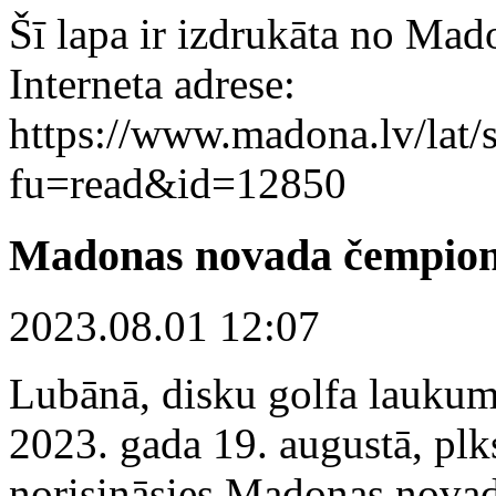
Šī lapa ir izdrukāta no Mad
Interneta adrese:
https://www.madona.lv/lat/s
fu=read&id=12850
Madonas novada čempionā
2023.08.01 12:07
Lubānā, disku golfa laukum
2023. gada 19. augustā, plks
norisināsies Madonas novad