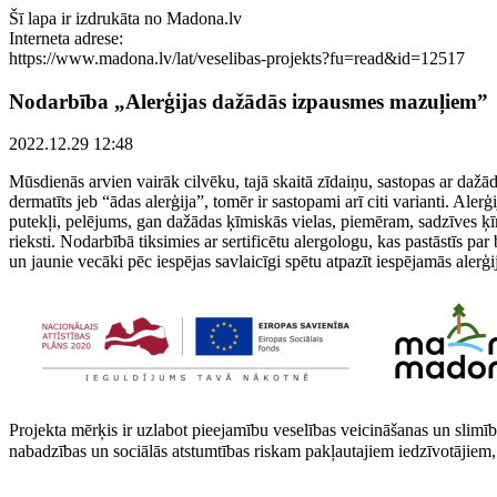
Šī lapa ir izdrukāta no Madona.lv
Interneta adrese:
https://www.madona.lv/lat/veselibas-projekts?fu=read&id=12517
Nodarbība „Alerģijas dažādās izpausmes mazuļiem”
2022.12.29 12:48
Mūsdienās arvien vairāk cilvēku, tajā skaitā zīdaiņu, sastopas ar da
dermatīts jeb “ādas alerģija”, tomēr ir sastopami arī citi varianti. Aler
putekļi, pelējums, gan dažādas ķīmiskās vielas, piemēram, sadzīves ķīm
rieksti. Nodarbībā tiksimies ar sertificētu alergologu, kas pastāstīs p
un jaunie vecāki pēc iespējas savlaicīgi spētu atpazīt iespējamās alerģi
Projekta mērķis ir uzlabot pieejamību veselības veicināšanas un slimī
nabadzības un sociālās atstumtības riskam pakļautajiem iedzīvotājiem