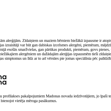
žādām alerģijām. Zīdaiņiem un maziem bērniem biežākā izpausme ir atopi
ģijas izraisītāji var būt gan dabiskas izcelsmes alergēni, piemēram, mājdz
ijā esošās smaržvielas, gan pārtikas produkti, piemēram, govs pienes, o
ar biežākajiem alergēniem un dažādajām alerģijas izpausmēm tieši zīdaiņie
jas simptomus un līdz ar to arī vērsties pie jomas speciālista pēc palīdzīb
bu profilakses pakalpojumiem Madonas novada iedzīvotājiem, jo īpaši ter
, īstenojot vietēja mēroga pasākumus.