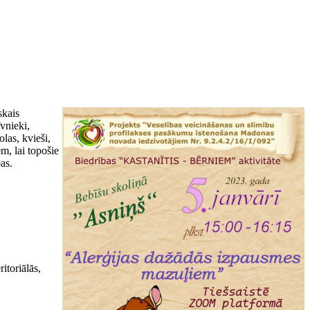
skais
īvnieki,
las, kvieši,
m, lai topošie
as.
itoriālās,