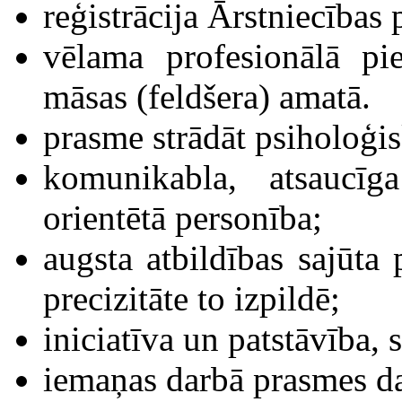
reģistrācija Ārstniecības
vēlama profesionālā pi
māsas (feldšera) amatā.
prasme strādāt psiholoģisk
komunikabla, atsaucī
orientētā personība;
augsta atbildības sajūt
precizitāte to izpildē;
iniciatīva un patstāvība,
iemaņas darbā prasmes d