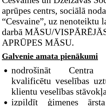
aprūpes centrs, sociālā noda
“Cesvaine”, uz nenoteiktu l
darbā MĀSU/VISPĀRĒJĀ
APRŪPES MĀSU.
Galvenie amata pienākumi
nodrošināt Centra 
kvalificētu veselības u
klientu veselības stāvok
izpildīt ģimenes ārsta