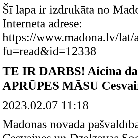
Šī lapa ir izdrukāta no Mad
Interneta adrese:
https://www.madona.lv/lat/a
fu=read&id=12338
TE IR DARBS! Aicina 
APRŪPES MĀSU Cesvai
2023.02.07 11:18
Madonas novada pašvaldīb
Cesvaines un Dzelzavas Soc