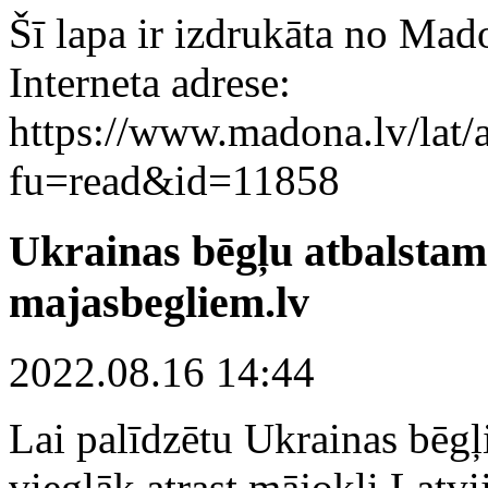
Šī lapa ir izdrukāta no Mad
Interneta adrese:
https://www.madona.lv/lat/a
fu=read&id=11858
Ukrainas bēgļu atbalstam 
majasbegliem.lv
2022.08.16 14:44
Lai palīdzētu Ukrainas bēg
vieglāk atrast mājokli Latvi