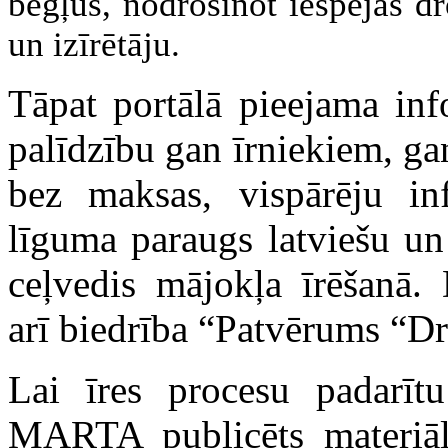
bēgļus, nodrošinot iespējas dr
un izīrētāju.
Tāpat portālā pieejama inf
palīdzību gan īrniekiem, ga
bez maksas, vispārēju inf
līguma paraugs latviešu un
ceļvedis mājokļa īrēšanā.
arī biedrība “Patvērums “D
Lai īres procesu padarīt
MARTA publicēts materiāls