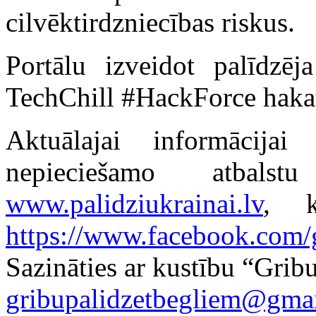
cilvēktirdzniecības riskus.
Portālu izveidot palīdzē
TechChill #HackForce hakato
Aktuālajai informācija
nepieciešamo atbals
www.palidziukrainai.lv
, k
https://www.facebook.com/
Sazināties ar kustību “Gribu
gribupalidzetbegliem@gma