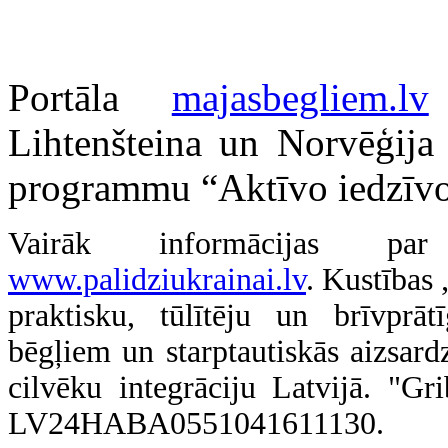
Portāla
majasbegliem.lv
Lihtenšteina un Norvēģija
programmu “Aktīvo iedzīvo
Vairāk informācijas par
www.palidziukrainai.lv
. Kustības 
praktisku, tūlītēju un brīvprā
bēgļiem un starptautiskās aizsard
cilvēku integrāciju Latvijā. "G
LV24HABA0551041611130.