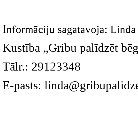
I
nformāciju sagatavoja:
Linda
Kustība „Gribu palīdzēt bē
Tālr.: 29123348
E-pasts: linda@gribupalidz