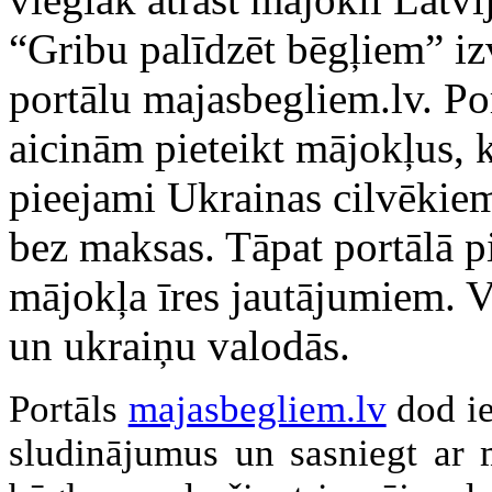
“Gribu palīdzēt bēgļiem” iz
portālu majasbegliem.lv. Po
aicinām pieteikt mājokļus, 
pieejami Ukrainas cilvēkiem
bez maksas. Tāpat portālā p
mājokļa īres jautājumiem. Vi
un ukraiņu valodās.
Portāls
majasbegliem.lv
dod ie
sludinājumus un sasniegt ar 