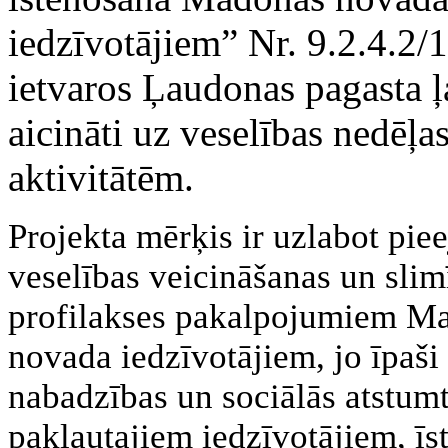
iedzīvotājiem” Nr. 9.2.4.2/
ietvaros Ļaudonas pagasta ļ
aicināti uz veselības nedēļa
aktivitātēm.
Projekta mērķis ir uzlabot pie
veselības veicināšanas un slim
profilakses pakalpojumiem M
novada iedzīvotājiem, jo īpaši t
nabadzības un sociālās atstum
pakļautajiem iedzīvotājiem, ī