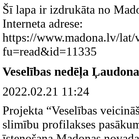
Šī lapa ir izdrukāta no Mad
Interneta adrese:
https://www.madona.lv/lat/v
fu=read&id=11335
Veselības nedēļa Ļaudona
2022.02.21 11:24
Projekta “Veselības veicinā
slimību profilakses pasāku
īstenošana Madonas novad