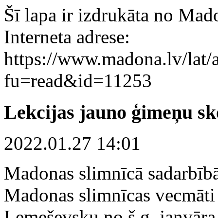
Šī lapa ir izdrukāta no Mad
Interneta adrese:
https://www.madona.lv/lat/a
fu=read&id=11253
Lekcijas jauno ģimeņu 
2022.01.27 14:01
Madonas slimnīcā sadarbībā
Madonas slimnīcas vecmāti
Lemeševsku no š.g. janvāra